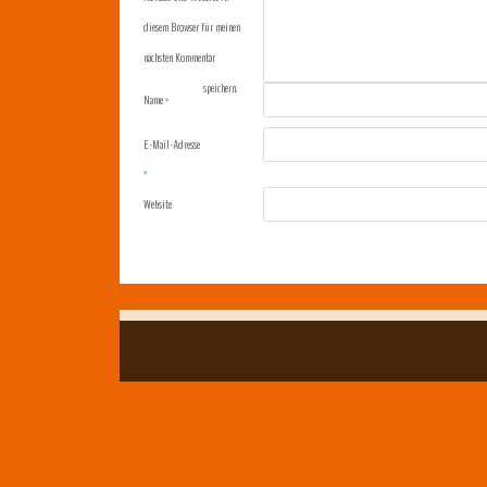
diesem Browser für meinen
nächsten Kommentar
speichern.
Name
*
E-Mail-Adresse
*
Website