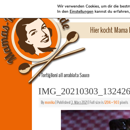
Wir verwenden Cookies, um dir die bestm
In den
Einstellungen
kannst du erfahren,
Hier kocht Mama l
Tortiglioni all arrabiata Sauce
«
IMG_20210303_13242
By
monika
|
Published
3. März 2021
|
Full size is
1204 × 903
pixels