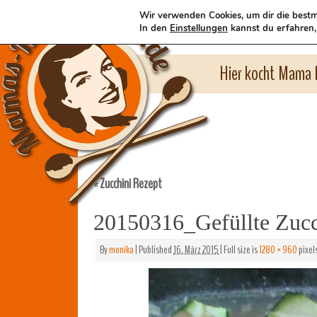
Wir verwenden Cookies, um dir die bestm
In den
Einstellungen
kannst du erfahren,
Hier kocht Mama l
Zucchini Rezept
«
20150316_Gefüllte Zu
By
monika
|
Published
16. März 2015
|
Full size is
1280 × 960
pixel