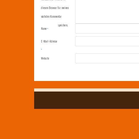
diesem Browser für meinen
nächsten Kommentar
speichern.
Name
*
E-Mail-Adresse
*
Website