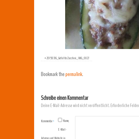
«
20150316_Gefüllte Zucchini_IMG_0027
Bookmark the
permalink
.
Schreibe einen Kommentar
Deine E-Mail-Adresse wird nicht veröffentlicht.
Erforderliche Felde
Name,
Kommentar
*
E-Mail-
Adresse und Website in