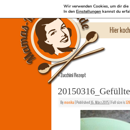
Wir verwenden Cookies, um dir die 
In den
Einstellungen
kannst du erfa
Hier koc
Zucchini Rezept
«
20150316_Gefüllt
By
monika
|
Published
16. März 2015
|
Full size is
12