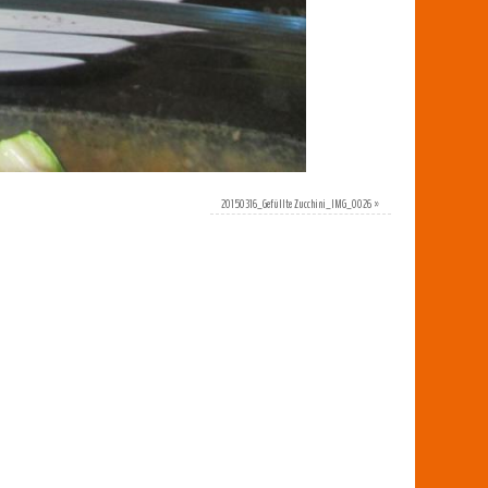
20150316_Gefüllte Zucchini_IMG_0026
»