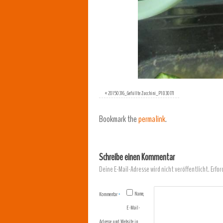
«
20150316_Gefüllte Zucchini_P1830771
Bookmark the
permalink
.
Schreibe einen Kommentar
Deine E-Mail-Adresse wird nicht veröffentlicht.
Erfor
Name,
Kommentar
*
E-Mail-
Adresse und Website in