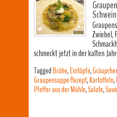
Graupen
Schweine
Graupens
Zwiebel, 
Schmackh
schmeckt jetzt in der kalten Jah
Tagged
Brühe
,
Eintöpfe
,
Gräupche
Graupensuppe Rezept
,
Kartoffeln
,
Pfeffer aus der Mühle
,
Salate
,
Sau