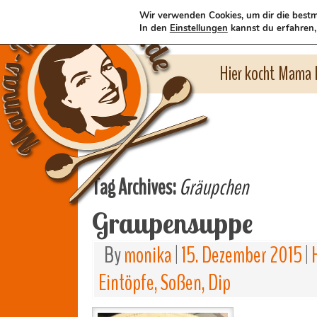
Wir verwenden Cookies, um dir die bestm
In den
Einstellungen
kannst du erfahren,
Hier kocht Mama l
Tag Archives:
Gräupchen
Graupensuppe
By
monika
|
15. Dezember 2015
|
Eintöpfe, Soßen, Dip