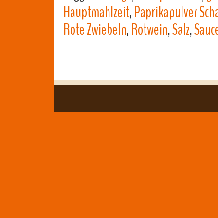
Hauptmahlzeit
,
Paprikapulver Sch
Rote Zwiebeln
,
Rotwein
,
Salz
,
Sauc