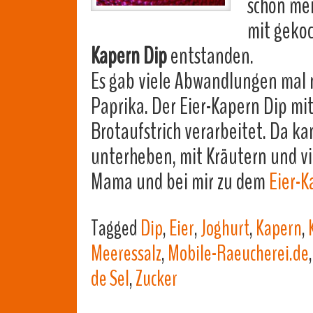
schon me
mit gekoc
Kapern Dip
entstanden.
Es gab viele Abwandlungen mal 
Paprika. Der Eier-Kapern Dip mi
Brotaufstrich verarbeitet. Da k
unterheben, mit Kräutern und vi
Mama und bei mir zu dem
Eier-K
Tagged
Dip
,
Eier
,
Joghurt
,
Kapern
,
Meeressalz
,
Mobile-Raeucherei.de
de Sel
,
Zucker