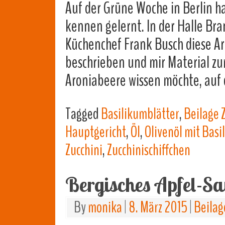
Auf der Grüne Woche in Berlin h
kennen gelernt. In der Halle B
Küchenchef Frank Busch diese A
beschrieben und mir Material z
Aroniabeere wissen möchte, auf
Tagged
Basilikumblätter
,
Beilage 
Hauptgericht
,
Öl
,
Olivenöl mit Basi
Zucchini
,
Zucchinischiffchen
Bergisches Apfel-S
By
monika
|
8. März 2015
|
Beilag