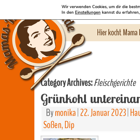
Wir verwenden Cookies, um dir die bestm
In den
Einstellungen
kannst du erfahren,
Hier kocht Mama l
Category Archives:
Fleischgerichte
Grünkohl untereina
By
monika
|
22. Januar 2023
|
Hau
Soßen, Dip