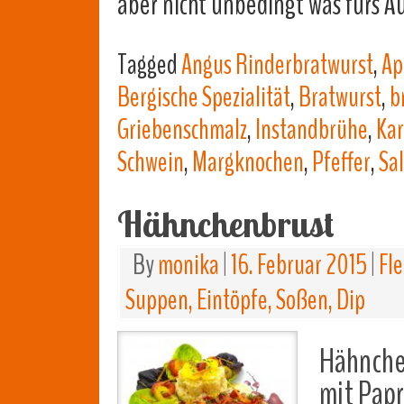
aber nicht unbedingt was fürs 
Tagged
Angus Rinderbratwurst
,
Ap
Bergische Spezialität
,
Bratwurst
,
b
Griebenschmalz
,
Instandbrühe
,
Kar
Schwein
,
Margknochen
,
Pfeffer
,
Sal
Hähnchenbrust
By
monika
|
16. Februar 2015
|
Fle
Suppen, Eintöpfe, Soßen, Dip
Hähnche
mit Papr