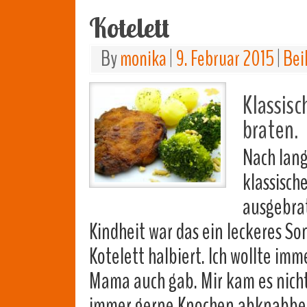
Kotelett
By
monika
|
9. Februar 2015
|
Bei
Klassis
braten.
Nach lang
klassisch
ausgebrat
Kindheit war das ein leckeres S
Kotelett halbiert. Ich wollte i
Mama auch gab. Mir kam es nicht 
immer gerne Knochen abknabb