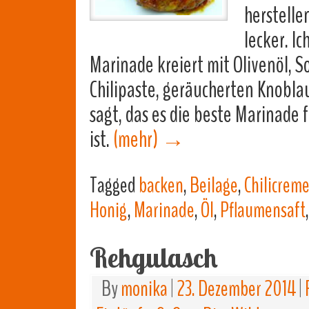
herstelle
lecker. I
Marinade kreiert mit Olivenöl, 
Chilipaste, geräucherten Knobl
sagt, das es die beste Marinade 
ist.
(mehr)
→
Tagged
backen
,
Beilage
,
Chilicrem
Honig
,
Marinade
,
Öl
,
Pflaumensaft
Rehgulasch
By
monika
|
23. Dezember 2014
|