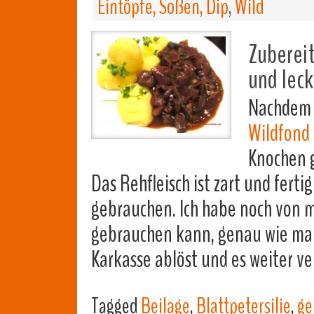
Eintöpfe, Soßen, Dip
,
Wild
Zubereit
und lec
Nachdem i
Wildfond
Knochen 
Das Rehfleisch ist zart und fert
gebrauchen. Ich habe noch von 
gebrauchen kann, genau wie man
Karkasse ablöst und es weiter ve
Tagged
Beilage
,
Blattpetersilie
,
ge