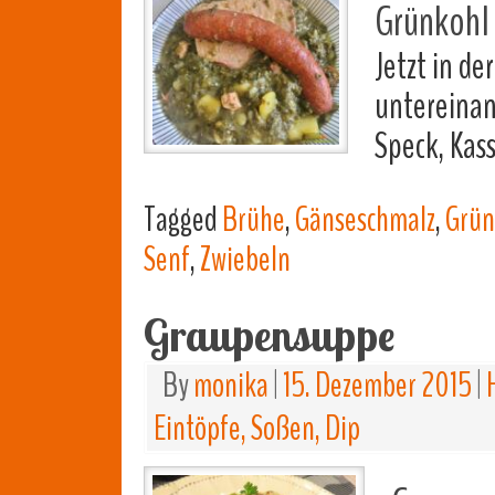
Grünkohl 
Jetzt in de
untereinan
Speck, Kas
Tagged
Brühe
,
Gänseschmalz
,
Grün
Senf
,
Zwiebeln
Graupensuppe
By
monika
|
15. Dezember 2015
|
Eintöpfe, Soßen, Dip