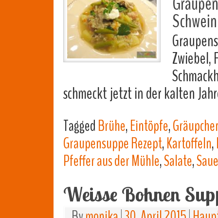
Graupen
Schweine
Graupens
Zwiebel, 
Schmackh
schmeckt jetzt in der kalten Jah
Tagged
Brühe
,
Eintöpfe
,
Gräupche
Graupensuppe Rezept
,
Kartoffeln
,
Pfeffer aus der Mühle
,
Salate
,
Sau
Weisse Bohnen Sup
By
monika
|
30. April 2015
|
Haup