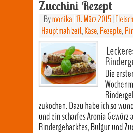
Zucchini Rezept
By
monika
|
17. März 2015
|
Fleisc
Hauptmahlzeit
,
Käse
,
Rezepte
,
Ri
Leckeres
Rinderge
Die erste
Wochenma
Rindergeh
zukochen. Dazu habe ich so wund
und ein scharfes Aronia Gewürz 
Rindergehacktes, Bulgur und Zuc