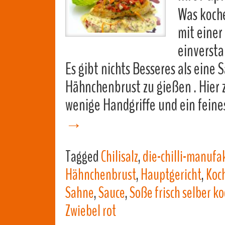
Was koche
mit einer
einversta
Es gibt nichts Besseres als eine 
Hähnchenbrust zu gießen . Hier z
wenige Handgriffe und ein fein
→
Tagged
Chilisalz
,
die-chilli-manufa
Hähnchenbrust
,
Hauptgericht
,
Koc
Sahne
,
Sauce
,
Soße frisch selber k
Zwiebel rot