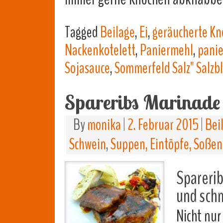
Tagged
Beilage
,
Ei
,
geräucherte Kn
Nackenkotelett
,
Paniermehl
,
panie
Sojasauce
,
Sommerfeld Salz" Salzbl
Spareribs Marinade
By
monika
|
2. Februar 2015
|
Bei
Schwein
,
Suppen, Eintöpfe, Soßen
Sparerib
und schm
Nicht nur