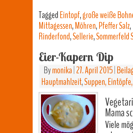
Tagged
Eintopf
,
große weiße Bohn
Mittagessen
,
Möhren
,
Pfeffer Salz
,
Rinderfond
,
Sellerie
,
Sommerfeld S
Eier-Kapern Dip
By
monika
|
27. April 2015
|
Beila
Hauptmahlzeit
,
Suppen, Eintöpfe,
Vegetari
Mama sch
Viele mög