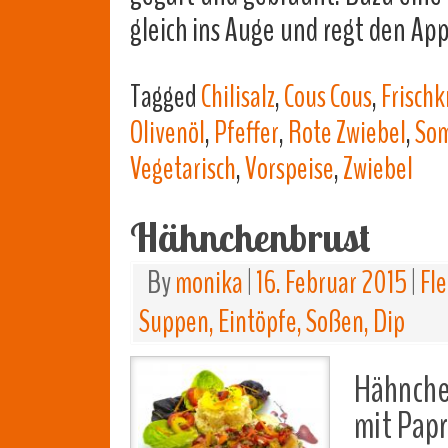
gleich ins Auge und regt den App
Tagged
Chilisalz
,
Cous Cous
,
Frisch
Olivenöl
,
Pfeffer
,
Rote Zwiebel
,
Som
Vegetarisch
,
Vorspeise
,
Zwiebel
Hähnchenbrust
By
monika
|
16. Februar 2015
|
Fle
Suppen, Eintöpfe, Soßen, Dip
Hähnche
mit Papr