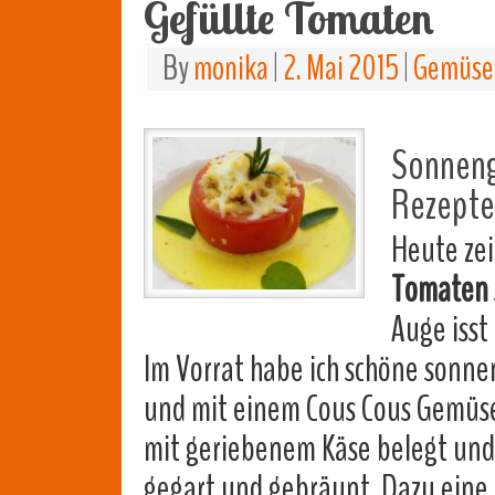
Gefüllte Tomaten
By
monika
|
2. Mai 2015
|
Gemüse,
Sonneng
Rezepte 
Heute zei
Tomaten
Auge isst
Im Vorrat habe ich schöne sonne
und mit einem Cous Cous Gemüse
mit geriebenem Käse belegt und 
gegart und gebräunt. Dazu eine l