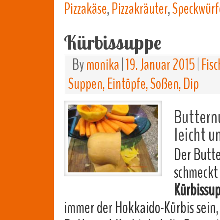
Pizzakäse
,
Pizzakräuter
,
Speckwürf
Kürbissuppe
By
monika
|
19. Januar 2015
|
Fis
Suppen, Eintöpfe, Soßen, Dip
Buttern
leicht u
Der Butte
schmeckt 
Kürbissu
immer der Hokkaido-Kürbis sein,