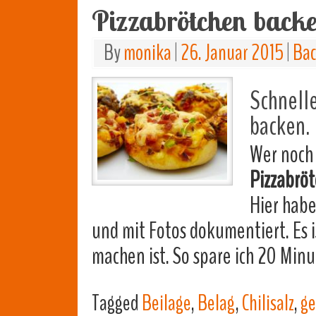
Pizzabrötchen back
By
monika
|
26. Januar 2015
|
Ba
Schnelle
backen.
Wer noch 
Pizzabrö
Hier habe
und mit Fotos dokumentiert. Es i
machen ist. So spare ich 20 Min
Tagged
Beilage
,
Belag
,
Chilisalz
,
ge