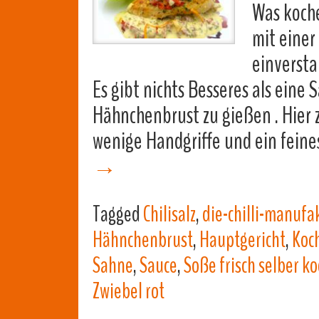
Was koche
mit einer
einversta
Es gibt nichts Besseres als eine 
Hähnchenbrust zu gießen . Hier z
wenige Handgriffe und ein fein
→
Tagged
Chilisalz
,
die-chilli-manufa
Hähnchenbrust
,
Hauptgericht
,
Koc
Sahne
,
Sauce
,
Soße frisch selber k
Zwiebel rot