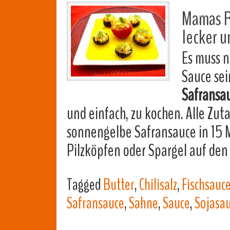
Mamas R
lecker u
Es muss n
Sauce sei
Safransa
und einfach, zu kochen. Alle Zu
sonnengelbe Safransauce in 15 M
Pilzköpfen oder Spargel auf den
Tagged
Butter
,
Chilisalz
,
Fischsauc
Safransauce
,
Sahne
,
Sauce
,
Sojasa