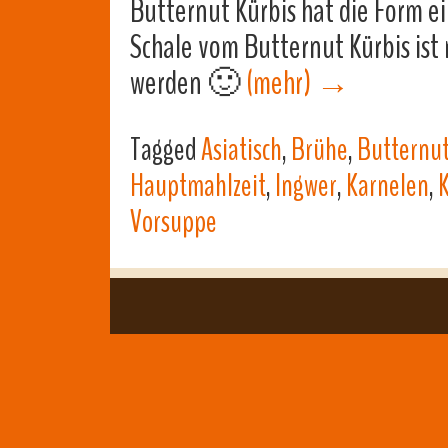
Butternut Kürbis hat die Form e
Schale vom Butternut Kürbis ist 
werden 🙂
(mehr)
→
Tagged
Asiatisch
,
Brühe
,
Butternut
Hauptmahlzeit
,
Ingwer
,
Karnelen
,
Vorsuppe