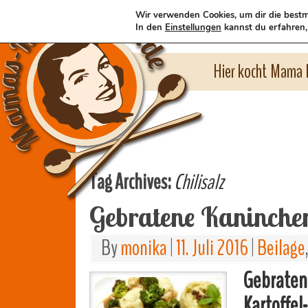
Wir verwenden Cookies, um dir die bestm
In den
Einstellungen
kannst du erfahren,
Hier kocht Mama l
Tag Archives:
Chilisalz
Gebratene Kaninche
By
monika
|
11. Juli 2016
|
Beilage
Gebraten
Kartoffel