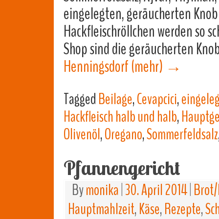
eingelegten, geräucherten Knob
Hackfleischröllchen werden so s
Shop sind die geräucherten Kno
Henningsdorf
(mehr)
→
Tagged
Beilage
,
Cevapcici
,
eingele
Hackfleisch halb und halb
,
Hauptge
Olivenöl
,
Oregano
,
Sommerfeldsalz
Pfannengericht
By
monika
|
30. April 2014
|
Brot/
Hauptmahlzeit
,
Käse
,
Rezepte
,
Sc