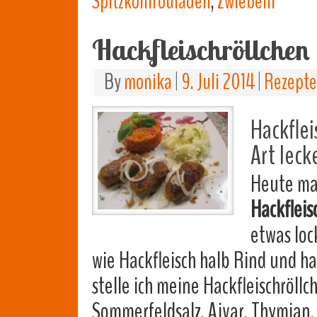
Spitzkohlrouladen
,
Zwiebeln
Hackfleischröllchen
By
monika
|
9. Juli 2014
|
Rezepte
Hackflei
Art leck
Heute mac
Hackfleis
etwas loc
wie Hackfleisch halb Rind und h
stelle ich meine Hackfleischröllc
Sommerfeldsalz, Ajvar, Thymian,