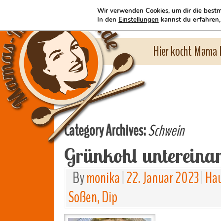
Wir verwenden Cookies, um dir die bestm
In den
Einstellungen
kannst du erfahren,
Hier kocht Mama l
Category Archives:
Schwein
Grünkohl untereina
By
monika
|
22. Januar 2023
|
Hau
Soßen, Dip