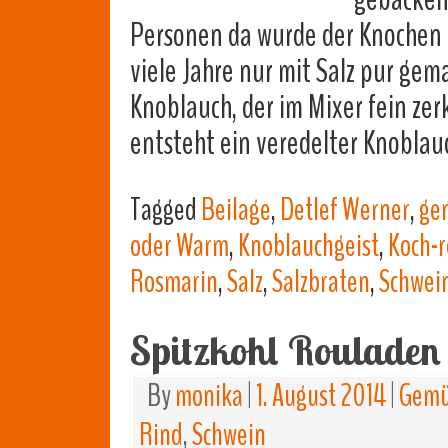
Personen da wurde der Knochen b
viele Jahre nur mit Salz pur ge
Knoblauch, der im Mixer fein zer
entsteht ein veredelter Knoblau
Tagged
Beilage
,
Detlef Werner
,
ge
oder Warm
,
Knoblauchgeist
,
Koch-
Rosmarin
,
Salz
,
Salzbraten
,
Schwei
Spitzkohl Rouladen
By
monika
|
1. August 2014
|
Gemü
Rind
,
Schwein