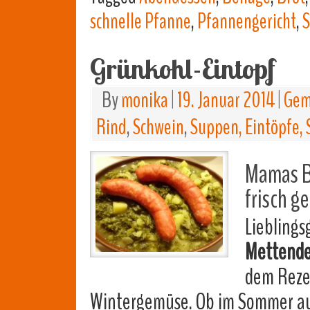
schnelle Pfanne
,
Pfannengericht
,
S
Grünkohl-Eintopf
By
monika
|
19. Januar 2014
|
Gem
Rind
,
Schwein
,
Suppen, Eintöpfe, 
Mamas B
frisch 
Lieblings
Mettend
dem Rezep
Wintergemüse. Ob im Sommer au