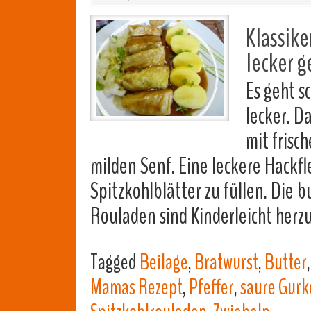
Klassik
lecker g
Es geht s
lecker. D
mit frisc
milden Senf. Eine leckere Hackf
Spitzkohlblätter zu füllen. Die 
Rouladen sind Kinderleicht her
Tagged
Beilage
,
Bratwurst
,
Butter
Mamas Rezept
,
Pfeffer
,
saure Gurk