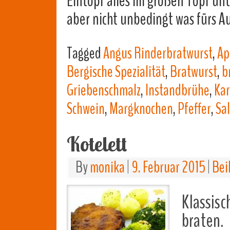
Eintopf alles im großen Topf un
aber nicht unbedingt was fürs 
Tagged
Angus Rinderbratwurst
,
Ap
Bergische Spezialität
,
Bratwurst
,
b
Griebenschmalz
,
Instandbrühe
,
Kar
Schwein
,
Margknochen
,
Pfeffer
,
Sal
Kotelett
By
monika
|
9. Februar 2015
|
Bei
Klassis
braten.