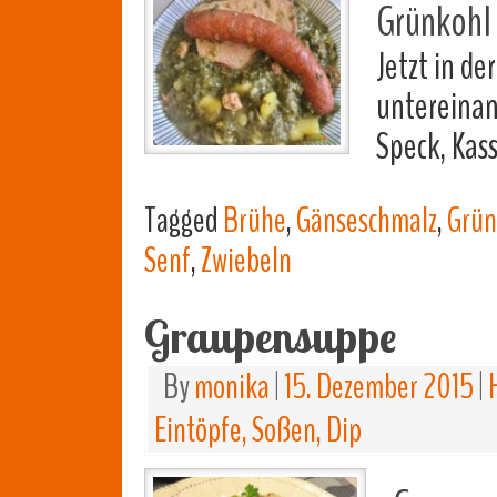
Grünkohl 
Jetzt in de
untereinan
Speck, Kas
Tagged
Brühe
,
Gänseschmalz
,
Grün
Senf
,
Zwiebeln
Graupensuppe
By
monika
|
15. Dezember 2015
|
Eintöpfe, Soßen, Dip