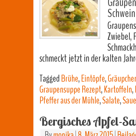
Graupen
Schweine
Graupens
Zwiebel, 
Schmackh
schmeckt jetzt in der kalten Jah
Tagged
Brühe
,
Eintöpfe
,
Gräupche
Graupensuppe Rezept
,
Kartoffeln
,
Pfeffer aus der Mühle
,
Salate
,
Sau
Bergisches Apfel-S
By
monika
|
8. März 2015
|
Beilag