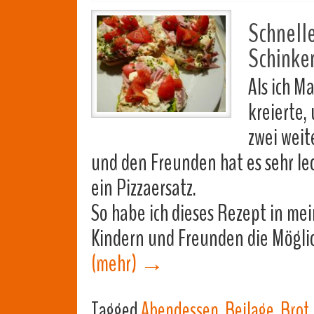
Schnelle
Schinken
Als ich M
kreierte,
zwei weit
und den Freunden hat es sehr lec
ein Pizzaersatz.
So habe ich dieses Rezept in 
Kindern und Freunden die Mögl
(mehr)
→
Tagged
Abendessen
,
Beilage
,
Brot