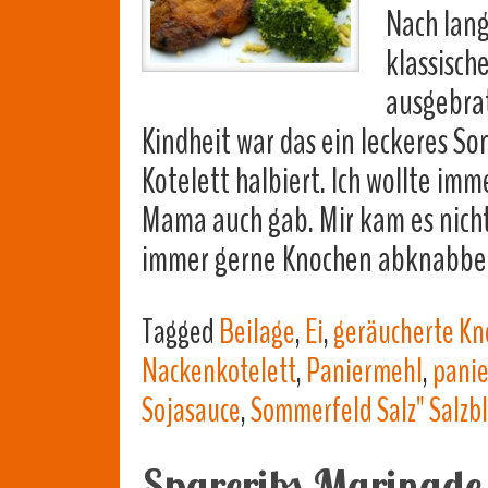
Nach lang
klassisch
ausgebrat
Kindheit war das ein leckeres S
Kotelett halbiert. Ich wollte i
Mama auch gab. Mir kam es nicht 
immer gerne Knochen abknabb
Tagged
Beilage
,
Ei
,
geräucherte Kn
Nackenkotelett
,
Paniermehl
,
panie
Sojasauce
,
Sommerfeld Salz" Salzbl
Spareribs Marinade