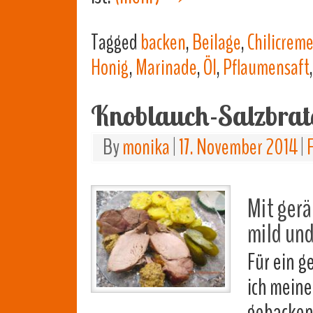
Tagged
backen
,
Beilage
,
Chilicrem
Honig
,
Marinade
,
Öl
,
Pflaumensaft
Knoblauch-Salzbrat
By
monika
|
17. November 2014
|
Mit ger
mild und
Für ein g
ich mein
gebacken.