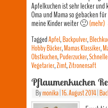
Apfelkuchen ist sehr lecker und 
Oma und Mama so gebacken für u
meine Kinder weiter 🙂
(mehr)
Tagged
Apfel
,
Backpulver
,
Blechku
Hobby Bäcker
,
Mamas Klassiker
,
Ma
Obstkuchen
,
Puderzucker
,
Schnelle
Vegetarier
,
Zimt
,
Zitronensaft
Pflaumenkuchen Re
By
monika
|
16. August 2014
|
Bac