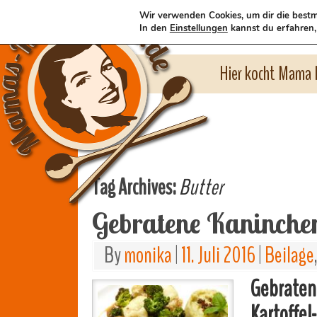
Wir verwenden Cookies, um dir die bestm
In den
Einstellungen
kannst du erfahren,
Hier kocht Mama l
Tag Archives:
Butter
Gebratene Kaninche
By
monika
|
11. Juli 2016
|
Beilage
Gebraten
Kartoffel