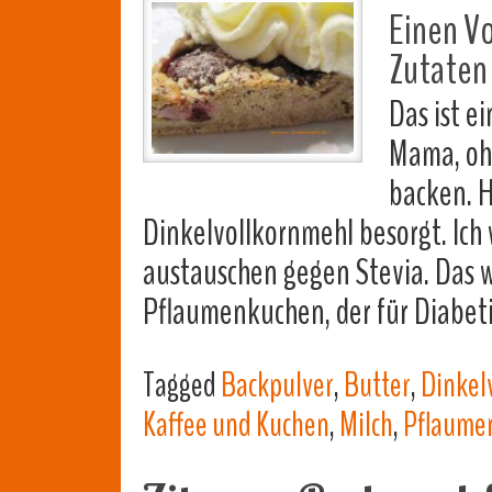
Einen Vo
Zutaten 
Das ist e
Mama, oh
backen. H
Dinkelvollkornmehl besorgt. Ich 
austauschen gegen Stevia. Das wi
Pflaumenkuchen, der für Diabet
Tagged
Backpulver
,
Butter
,
Dinkel
Kaffee und Kuchen
,
Milch
,
Pflaume