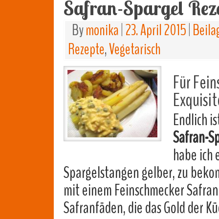
Safran-Spargel Rez
By
monika
|
23. April 2015
|
Beila
Rezepte
,
Vegetarisch
Für Fein
Exquisit
Endlich i
Safran-S
habe ich
Spargelstangen gelber, zu bek
mit einem Feinschmecker Safra
Safranfäden, die das Gold der K