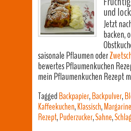
Fruchtig
und lock
Jetzt na
backen, o
Obstkuche
saisonale Pflaumen oder
Zwetsc
bewertes Pflaumenkuchen Rezept
mein Pflaumenkuchen Rezept mit
Tagged
Backpapier
,
Backpulver
,
Bl
Kaffeekuchen
,
Klassisch
,
Margarin
Rezept
,
Puderzucker
,
Sahne
,
Schla