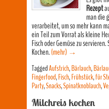
Rezept
au
man die g
verarbeitet, um so mehr kann man
ein Teil zum Vorrat als kleine H
Fisch oder Gemüse zu servieren.
Kochen.
(mehr)
→
Tagged
Aufstrich
,
Bärlauch
,
Bärlau
Fingerfood
,
Fisch
,
Frühstück
,
für St
Party
,
Snacks
,
Spinatknoblauch
,
Ve
Milchreis kochen