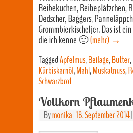
Reibekuchen, Reibeplätzchen, Rei
Dedscher, Baggers, Panneläppcher
Grommbierkischeljer. Das ist ein 
die ich kenne 🙂
(mehr)
→
Tagged
Apfelmus
,
Beilage
,
Butter
,
Kürbiskernöl
,
Mehl
,
Muskatnuss
,
R
Schwarzbrot
Vollkorn Pflaumen
By
monika
|
18. September 2014
|