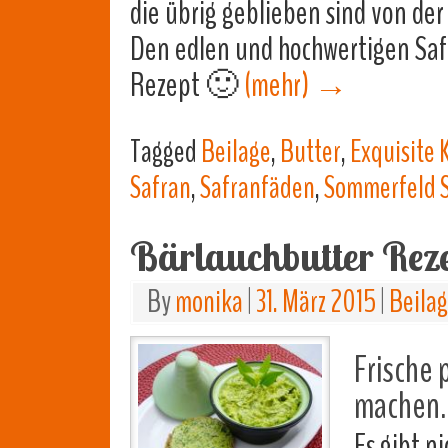
die übrig geblieben sind von der
Den edlen und hochwertigen Saf
Rezept 🙂
(mehr)
→
Tagged
Beilage
,
Butter
,
Exquisite 
Safran
,
Safranfäden
,
Sommerfeld Sa
Bärlauchbutter Rez
By
monika
|
31. März 2015
|
Beila
Frische 
machen.
Es gibt ni