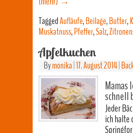
(mehr)
→
Tagged
Aufläufe
,
Beilage
,
Butter
,
K
Muskatnuss
,
Pfeffer
,
Salz
,
Zitronen
Apfelkuchen
By
monika
|
17. August 2014
|
Bac
Mamas l
schnell 
Jeder Bäc
ich halte
Springfor