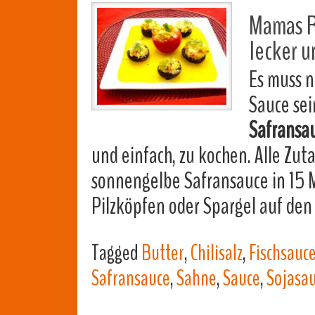
Mamas R
lecker u
Es muss n
Sauce sei
Safransa
und einfach, zu kochen. Alle Zu
sonnengelbe Safransauce in 15 M
Pilzköpfen oder Spargel auf den
Tagged
Butter
,
Chilisalz
,
Fischsauc
Safransauce
,
Sahne
,
Sauce
,
Sojasa