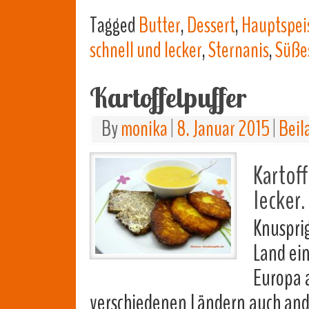
Tagged
Butter
,
Dessert
,
Hauptspei
schnell und lecker
,
Sternanis
,
Süße
Kartoffelpuffer
By
monika
|
8. Januar 2015
|
Beil
Kartof
lecker.
Knuspri
Land ein
Europa a
verschiedenen Ländern auch and