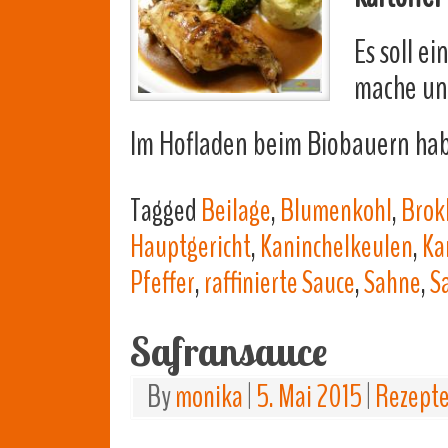
Es soll e
mache u
Im Hofladen beim Biobauern habe
Tagged
Beilage
,
Blumenkohl
,
Brok
Hauptgericht
,
Kaninchelkeulen
,
Ka
Pfeffer
,
raffinierte Sauce
,
Sahne
,
S
Safransauce
By
monika
|
5. Mai 2015
|
Rezept