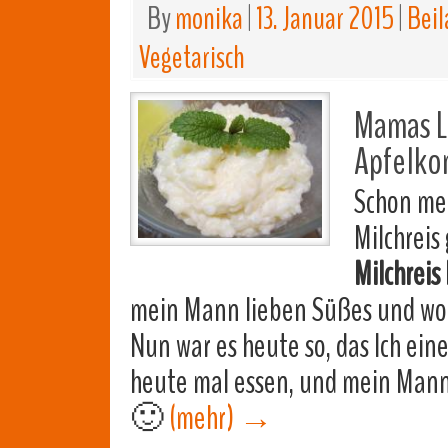
By
monika
|
13. Januar 2015
|
Beil
Vegetarisch
Mamas Li
Apfelko
Schon mei
Milchreis
Milchreis
mein Mann lieben Süßes und woll
Nun war es heute so, das Ich ein
heute mal essen, und mein Mann
🙂
(mehr)
→