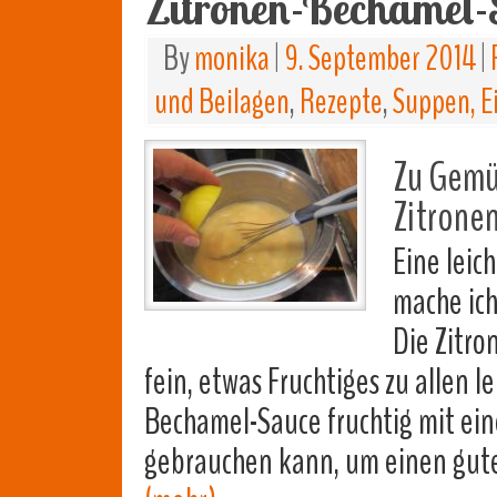
Zitronen-Bechamel-
By
monika
|
9. September 2014
|
und Beilagen
,
Rezepte
,
Suppen, E
Zu Gemüs
Zitrone
Eine leic
mache ich
Die Zitro
fein, etwas Fruchtiges zu allen le
Bechamel-Sauce fruchtig mit eine
gebrauchen kann, um einen gute