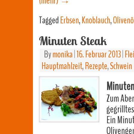
(mehr)
→
Tagged
Erbsen
,
Knoblauch
,
Olivenö
Minuten Steak
By
monika
|
16. Februar 2013
|
Fle
Hauptmahlzeit
,
Rezepte
,
Schwein
Minuten
Zum Abend
gegrilltes
Ein Minu
Olivenge