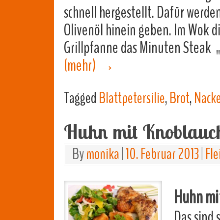
schnell hergestellt. Dafür werd
Olivenöl hinein geben. Im Wok d
Grillpfanne das Minuten Steak „
(mehr)
→
Tagged
Blattpetersilie
,
Brot
,
Nacke
Huhn mit Knoblauc
By
monika
|
10. Februar 2013
|
Fle
Huhn mi
Das sind