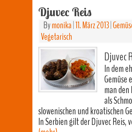
Djuvec Reis
By
monika
|
11. März 2013
|
Gemüse
Vegetarisch
Djuvec R
In dem e
Gemüse es
man den D
als Schmo
slowenischen und kroatischen G
In Serbien gilt der Djuvec Reis, 