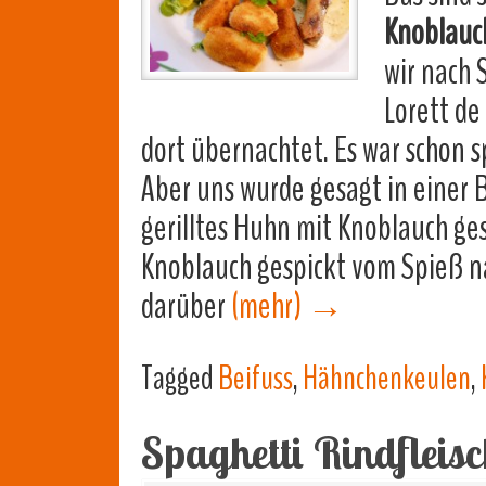
Knoblauc
wir nach 
Lorett de
dort übernachtet. Es war schon s
Aber uns wurde gesagt in einer 
gerilltes Huhn mit Knoblauch ge
Knoblauch gespickt vom Spieß n
darüber
(mehr)
→
Tagged
Beifuss
,
Hähnchenkeulen
,
Spaghetti Rindfleis