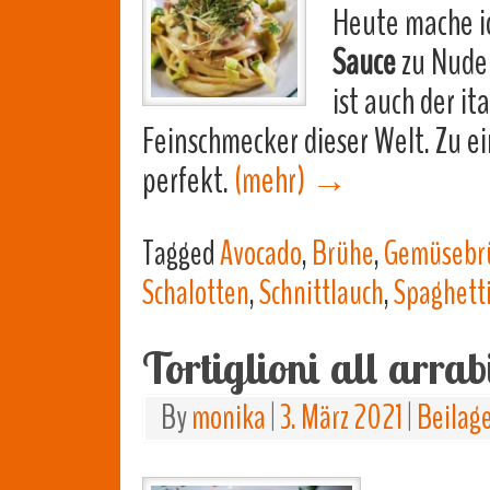
Heute mache i
Sauce
zu Nudel
ist auch der it
Feinschmecker dieser Welt. Zu e
perfekt.
(mehr)
→
Tagged
Avocado
,
Brühe
,
Gemüsebr
Schalotten
,
Schnittlauch
,
Spaghett
Tortiglioni all arra
By
monika
|
3. März 2021
|
Beilag