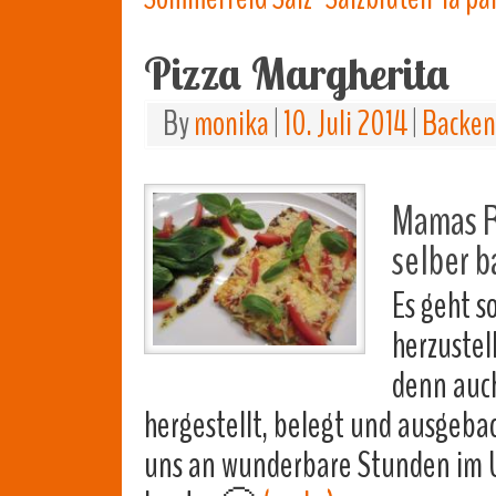
Pizza Margherita
By
monika
|
10. Juli 2014
|
Backen
Mamas Re
selber b
Es geht s
herzustell
denn auch
hergestellt, belegt und ausgeba
uns an wunderbare Stunden im Ur