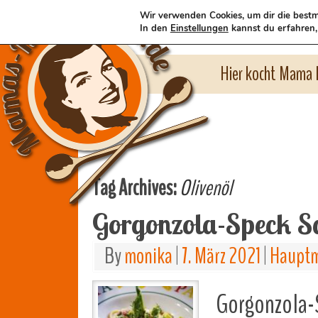
Wir verwenden Cookies, um dir die bestm
In den
Einstellungen
kannst du erfahren,
Hier kocht Mama l
Tag Archives:
Olivenöl
Gorgonzola-Speck S
By
monika
|
7. März 2021
|
Hauptm
Gorgonzola-