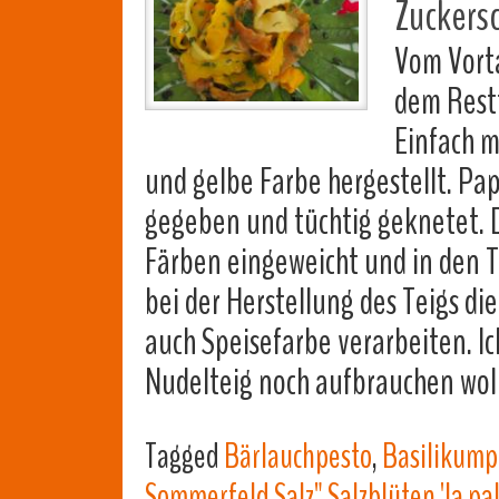
Zuckers
Vom Vorta
dem Rest
Einfach m
und gelbe Farbe hergestellt. Pap
gegeben und tüchtig geknetet. 
Färben eingeweicht und in den T
bei der Herstellung des Teigs di
auch Speisefarbe verarbeiten. Ic
Nudelteig noch aufbrauchen wo
Tagged
Bärlauchpesto
,
Basilikump
Sommerfeld Salz" Salzblüten 'la pa