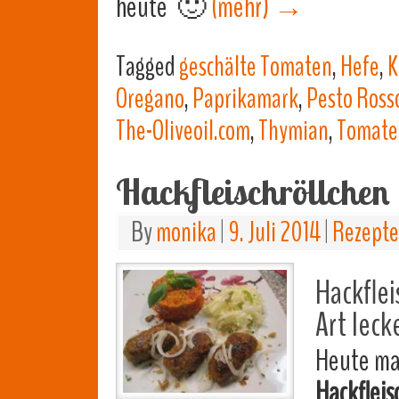
heute 🙂
(mehr)
→
Tagged
geschälte Tomaten
,
Hefe
,
K
Oregano
,
Paprikamark
,
Pesto Ross
The-Oliveoil.com
,
Thymian
,
Tomate
Hackfleischröllchen
By
monika
|
9. Juli 2014
|
Rezepte
Hackflei
Art leck
Heute mac
Hackfleis