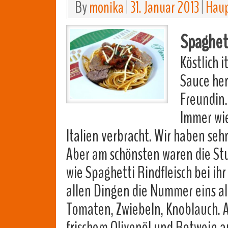
By
monika
|
31. Januar 2013
|
Haup
Spaghett
Köstlich i
Sauce her
Freundin.
Immer wi
Italien verbracht. Wir haben seh
Aber am schönsten waren die Stu
wie Spaghetti Rindfleisch bei ihr
allen Dingen die Nummer eins all
Tomaten, Zwiebeln, Knoblauch. A
frischem Olivenöl und Rotwein a