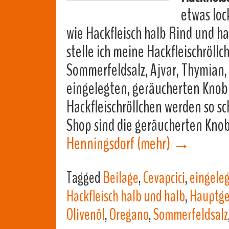
etwas loc
wie Hackfleisch halb Rind und h
stelle ich meine Hackfleischröllc
Sommerfeldsalz, Ajvar, Thymian,
eingelegten, geräucherten Knob
Hackfleischröllchen werden so s
Shop sind die geräucherten Kno
Henningsdorf
(mehr)
→
Tagged
Beilage
,
Cevapcici
,
eingele
Hackfleisch halb und halb
,
Hauptge
Olivenöl
,
Oregano
,
Sommerfeldsalz