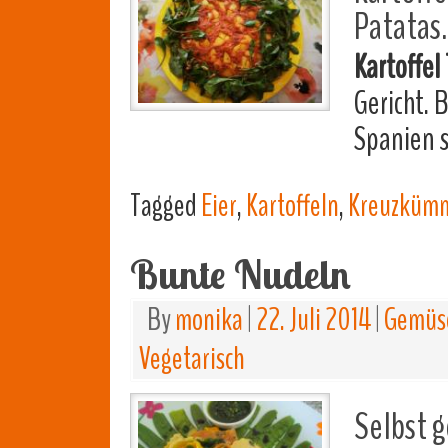
Patatas.
Kartoffel 
Gericht. 
Spanien s
Tagged
Eier
,
Kartoffeln
,
Kreuzküm
Bunte Nudeln
By
monika
|
22. Juli 2014
|
Gemüse
Vegetarisch
Selbst 