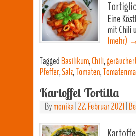
Tortigli
Eine Köst
mit Chili 
(mehr)
Tagged
Basilikum
,
Chili
,
geräucher
Pfeffer
,
Salz
,
Tomaten
,
Tomatenma
Kartoffel Tortilla
By
monika
|
22. Februar 2021
|
Be
Kartoffe