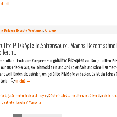
ahlzeit
nd Beilagen
,
Rezepte
,
Vegetarisch
,
Vorspeise
üllte Pilzköpfe in Safransauce, Mamas Rezept schnell
 leicht.
e stelle ich Euch eine Vorspeise von
gefüllten Pilzköpfen
vor. Die gefüllten Pi
t nur superlecker aus, sie schmeckt fein und sind so einfach und schnell zu mac
 an zwei Händen abzuzählen, um gefüllte Pilzköpfe zu backen. Es ist ein feines 
tarier 🙂
(mehr)
→
rfood
,
geräucherter Knoblauch
,
Ingwer
,
Kräuterfrischkäse
,
mediterraneo Olivenöl
,
mobilie-rae
 Salzblüten 'la palma'
,
Vorspeise