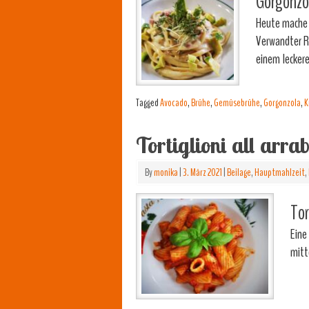
Gorgonzo
Heute mache 
Verwandter Ro
einem lecker
Tagged
Avocado
,
Brühe
,
Gemüsebrühe
,
Gorgonzola
,
K
Tortiglioni all arra
By
monika
|
3. März 2021
|
Beilage
,
Hauptmahlzeit
,
Tor
Eine
mitt