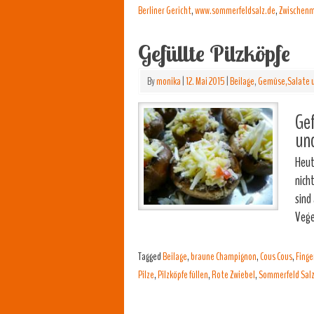
Berliner Gericht
,
www.sommerfeldsalz.de
,
Zwischenm
Gefüllte Pilzköpfe
By
monika
|
12. Mai 2015
|
Beilage
,
Gemüse,Salate u
Gef
und
Heut
nich
sind
Vege
Tagged
Beilage
,
braune Champignon
,
Cous Cous
,
Finge
Pilze
,
Pilzköpfe füllen
,
Rote Zwiebel
,
Sommerfeld Salz"