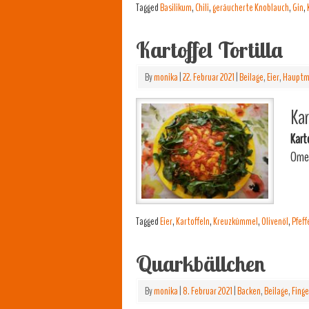
Tagged
Basilikum
,
Chili
,
geräucherte Knoblauch
,
Gin
,
Kartoffel Tortilla
By
monika
|
22. Februar 2021
|
Beilage
,
Eier
,
Hauptm
Kar
Karto
Omel
Tagged
Eier
,
Kartoffeln
,
Kreuzkümmel
,
Olivenöl
,
Pfeff
Quarkbällchen
By
monika
|
8. Februar 2021
|
Backen
,
Beilage
,
Finge