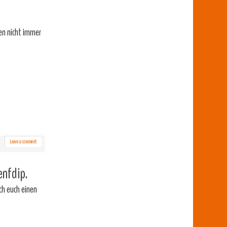
en nicht immer
Leave a comment
enfdip.
ch euch einen