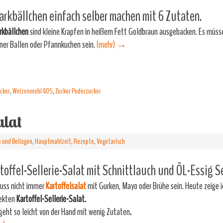
rkbällchen einfach selber machen mit 6 Zutaten.
rkbällchen
sind kleine Krapfen in heißem Fett Goldbraun ausgebacken. Es müss
iner Ballen oder Pfannkuchen sein.
(mehr)
→
ucker
,
Weizenmehl 405
,
Zucker Puderzucker
alat
 und Beilagen
,
Hauptmahlzeit
,
Rezepte
,
Vegetarisch
toffel-Sellerie-Salat mit Schnittlauch und ÖL-Essig S
uss nicht immer
Kartoffelsalat
mit Gurken, Mayo oder Brühe sein. Heute zeige i
ekten
Kartoffel-Sellerie-Salat.
geht so leicht von der Hand mit wenig Zutaten
.