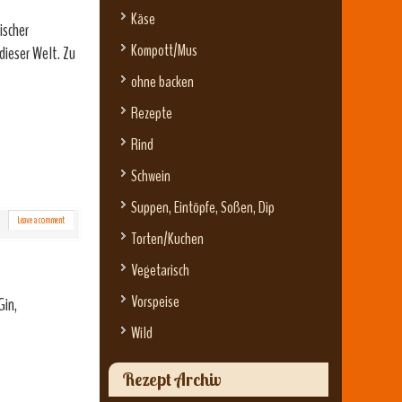
Käse
ischer
Kompott/Mus
dieser Welt. Zu
ohne backen
Rezepte
Rind
Schwein
Suppen, Eintöpfe, Soßen, Dip
Leave a comment
Torten/Kuchen
Vegetarisch
Vorspeise
Gin,
Wild
Rezept Archiv