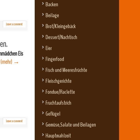
Backen
Beilage
Leave a comment
Brot/Kleingebäck
Dessert/Nachtisch
en.
Eier
hmädchen Eis
Fingerfood
.
(mehr)
→
Fisch und Meeresfrüchte
Fleischgerichte
Fondue/Raclette
Fruchtaufstrich
Geflügel
Leave a comment
Gemüse,Salate und Beilagen
Hauptmahlzeit