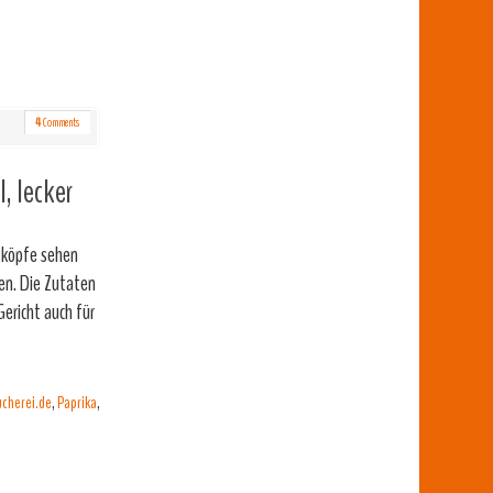
4
Comments
, lecker
lzköpfe sehen
hen. Die Zutaten
Gericht auch für
ucherei.de
,
Paprika
,