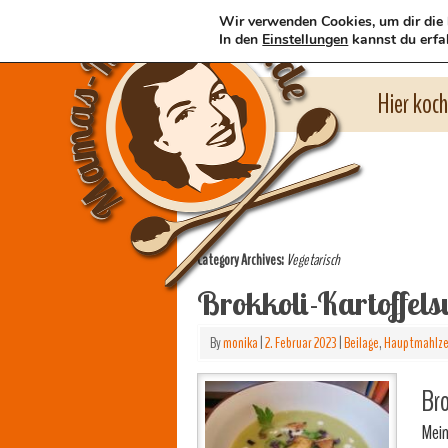
Wir verwenden Cookies, um dir die 
In den
Einstellungen
kannst du erfa
Hier koc
Category Archives:
Vegetarisch
Brokkoli-Kartoffels
By
monika
|
2. Februar 2023
|
Beilage
,
Hauptmahlze
Bro
Mei