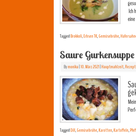
gesu
Ich 
eine
Tagged
Brokkoli
,
Erbsen TK
,
Gemüsebrühe
,
Hafersahn
Saure Gurkensuppe
By
monika
|
10. März 2021
|
Hauptmahlzeit
,
Rezept
Sau
gek
Mein
Perf
Tagged
Dill
,
Gemüsebrühe
,
Karotten
,
Kartoffeln
,
Pfef