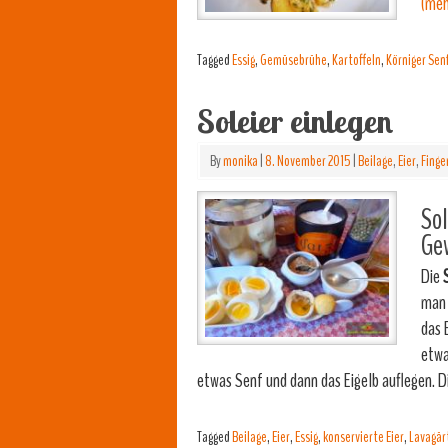
(meh
Tagged
Essig
,
Gemüsebrühe
,
Kartoffeln
,
Körniger Sen
Soleier einlegen
By
monika
|
8. November 2015
|
Beilage
,
Eier
,
Finge
Sol
Ge
Die
S
man 
das 
etwa
etwas Senf und dann das Eigelb auflegen. 
Tagged
Beilage
,
Eier
,
Essig
,
konservierte Eier
,
Lavagär