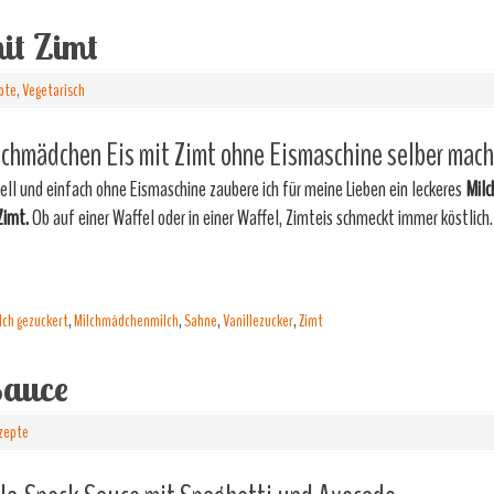
it Zimt
pte
,
Vegetarisch
chmädchen Eis mit Zimt ohne Eismaschine selber mach
ell und einfach ohne Eismaschine zaubere ich für meine Lieben ein leckeres
Milc
Zimt.
Ob auf einer Waffel oder in einer Waffel, Zimteis schmeckt immer köstlich
ch gezuckert
,
Milchmädchenmilch
,
Sahne
,
Vanillezucker
,
Zimt
Sauce
zepte