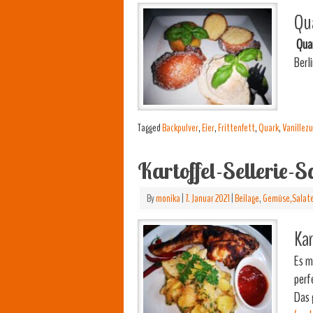
Qua
Qua
Berl
Tagged
Backpulver
,
Eier
,
Frittenfett
,
Quark
,
Vanillez
Kartoffel-Sellerie-S
By
monika
|
7. Januar 2021
|
Beilage
,
Gemüse,Salate
Kar
Es m
perf
Das 