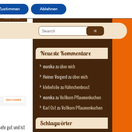
Zustimmen
Ablehnen
über mich
Neueste Kommentare
monika
zu
über mich
Heiner Vorgerd
zu
über mich
klebefolie
zu
Hähnchenbrust
monika
zu
Vollkorn Pflaumenkuchen
Leave a comment
Karl Ost
zu
Vollkorn Pflaumenkuchen
Schlagwörter
ehr gut und ist