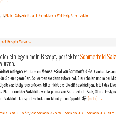
r)
→
f
,
Öl
,
Pfeffer
,
Salz
,
Schnittlauch
,
Sellerieknolle
,
WeinEssig
,
Zucker
,
Zwiebel
rfood
,
Rezepte
,
Vorspeise
eier einlegen mein Rezept, perfekter
Sommerfeld Salz
würzen.
oleier einlegen
3-5 Tage im
Meersalz-Sud von Sommerfeld-Salz
ziehen lassen
die Soleier genießen. So werden sie dann zubereitet, Eier schälen und in der Mit
Eigelb vorsichtig raus drücken, bitte nicht das Eiweiß beschädigen. Jetzt das Eiw
s Pfeffer und der
Salzblüte von la palma
von Sommerfeld-Salz, Öl und Essig 
Die Salzblüte knuspert so lecker im Mund guten Appetit 😀
(mehr)
→
ten La Palma
,
Öl
,
Pfeffer
,
Senf
,
Sommerfeld Meersalz
,
Sommerfeld Salz
,
Sommerfeld Salzblüte
,