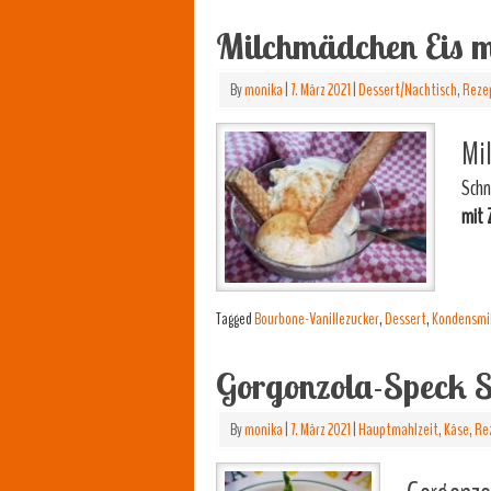
Milchmädchen Eis m
By
monika
|
7. März 2021
|
Dessert/Nachtisch
,
Reze
Mil
Schn
mit 
Tagged
Bourbone-Vanillezucker
,
Dessert
,
Kondensmil
Gorgonzola-Speck 
By
monika
|
7. März 2021
|
Hauptmahlzeit
,
Käse
,
Re