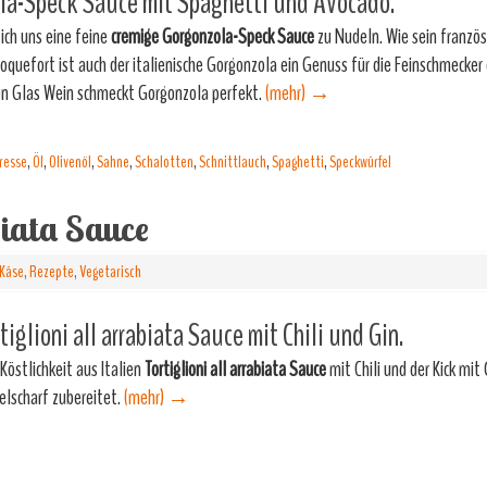
la-Speck Sauce mit Spaghetti und Avocado.
ich uns eine feine
cremige Gorgonzola-Speck Sauce
zu Nudeln. Wie sein französ
quefort ist auch der italienische Gorgonzola ein Genuss für die Feinschmecker 
en Glas Wein schmeckt Gorgonzola perfekt.
(mehr)
→
resse
,
Öl
,
Olivenöl
,
Sahne
,
Schalotten
,
Schnittlauch
,
Spaghetti
,
Speckwürfel
biata Sauce
Käse
,
Rezepte
,
Vegetarisch
tiglioni all arrabiata Sauce mit Chili und Gin.
 Köstlichkeit aus Italien
Tortiglioni all arrabiata Sauce
mit Chili und der Kick mit 
elscharf zubereitet.
(mehr)
→