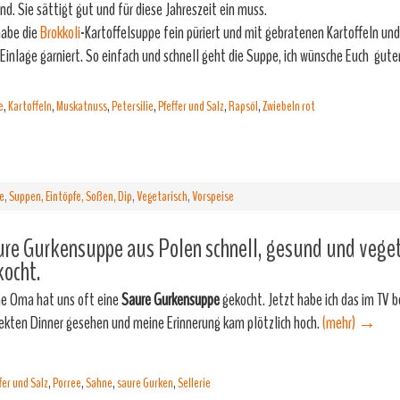
nd. Sie sättigt gut und für diese Jahreszeit ein muss.
habe die
Brokkoli
-Kartoffelsuppe fein püriert und mit gebratenen Kartoffeln und
 Einlage garniert. So einfach und schnell geht die Suppe, ich wünsche Euch gute
e
,
Kartoffeln
,
Muskatnuss
,
Petersilie
,
Pfeffer und Salz
,
Rapsöl
,
Zwiebeln rot
e
,
Suppen, Eintöpfe, Soßen, Dip
,
Vegetarisch
,
Vorspeise
re Gurkensuppe aus Polen schnell, gesund und veget
ocht.
e Oma hat uns oft eine
Saure Gurkensuppe
gekocht. Jetzt habe ich das im TV 
ekten Dinner gesehen und meine Erinnerung kam plötzlich hoch.
(mehr)
→
fer und Salz
,
Porree
,
Sahne
,
saure Gurken
,
Sellerie