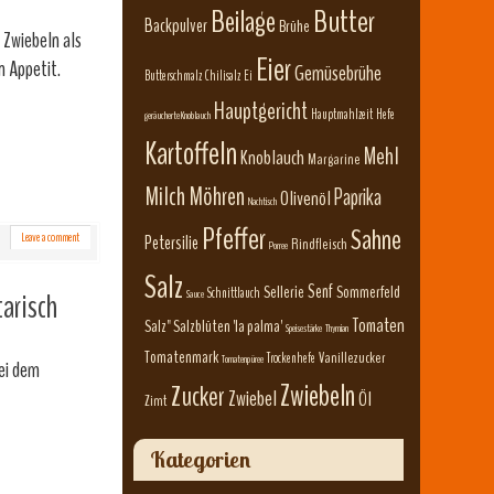
Beilage
Butter
Backpulver
Brühe
 Zwiebeln als
Eier
n Appetit.
Gemüsebrühe
Butterschmalz
Chilisalz
Ei
Hauptgericht
Hauptmahlzeit
Hefe
geräucherte Knoblauch
Kartoffeln
Mehl
Knoblauch
Margarine
Milch
Möhren
Paprika
Olivenöl
Nachtisch
Pfeffer
Sahne
Leave a comment
Petersilie
Rindfleisch
Porree
Salz
Senf
Sellerie
Sommerfeld
Schnittlauch
arisch
Sauce
Tomaten
Salz" Salzblüten 'la palma'
Speisestärke
Thymian
Tomatenmark
Vanillezucker
Trockenhefe
Tomatenpüree
bei dem
Zwiebeln
Zucker
Zwiebel
Öl
Zimt
Kategorien