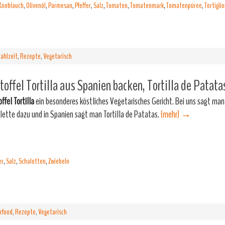
Knoblauch
,
Olivenöl
,
Parmesan
,
Pfeffer
,
Salz
,
Tomaten
,
Tomatenmark
,
Tomatenpüree
,
Tortiglio
ahlzeit
,
Rezepte
,
Vegetarisch
toffel Tortilla aus Spanien backen, Tortilla de Patata
ffel Tortilla
ein besonderes köstliches Vegetarisches Gericht. Bei uns sagt man
ette dazu und in Spanien sagt man Tortilla de Patatas.
(mehr)
→
er
,
Salz
,
Schalotten
,
Zwiebeln
rfood
,
Rezepte
,
Vegetarisch