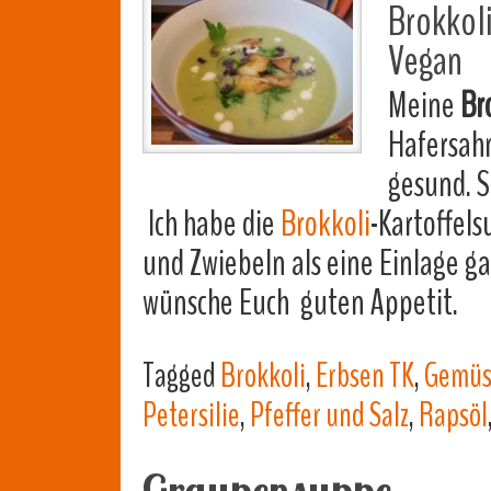
Brokkol
Vegan
Meine
Br
Hafersahn
gesund. S
Ich habe die
Brokkoli
-Kartoffels
und Zwiebeln als eine Einlage gar
wünsche Euch guten Appetit.
Tagged
Brokkoli
,
Erbsen TK
,
Gemüs
Petersilie
,
Pfeffer und Salz
,
Rapsöl
Graupensuppe