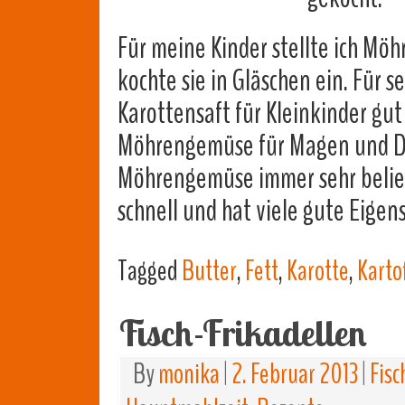
Für meine Kinder stellte ich Mö
kochte sie in Gläschen ein. Für s
Karottensaft für Kleinkinder gut
Möhrengemüse für Magen und Da
Möhrengemüse immer sehr beliebt
schnell und hat viele gute Eigen
Tagged
Butter
,
Fett
,
Karotte
,
Karto
Fisch-Frikadellen
By
monika
|
2. Februar 2013
|
Fisc