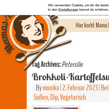
Wir verwenden Cookies, um dir die bestm
In den
Einstellungen
kannst du erfahren,
Hier kocht Mama l
Tag Archives:
Petersilie
Brokkoli-Kartoffels
By
monika
|
2. Februar 2023
|
Bei
Soßen, Dip
,
Vegetarisch