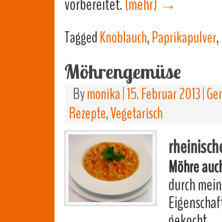
vorbereitet.
(mehr)
→
Tagged
Knoblauch
,
Paprikapulver
,
Möhrengemüse
By
monika
|
15. Februar 2013
|
Gem
Rezepte
,
Vegetarisch
rheinisc
Möhre auc
durch mein
Eigenschaf
gekocht.