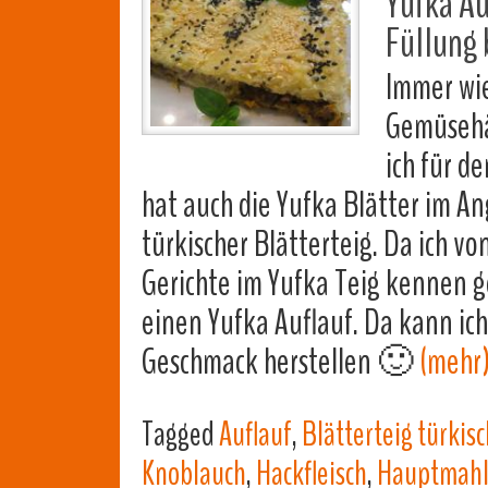
Yufka Au
Füllung
Immer wie
Gemüsehä
ich für d
hat auch die Yufka Blätter im An
türkischer Blätterteig. Da ich 
Gerichte im Yufka Teig kennen g
einen Yufka Auflauf. Da kann ic
Geschmack herstellen 🙂
(mehr
Tagged
Auflauf
,
Blätterteig türkisc
Knoblauch
,
Hackfleisch
,
Hauptmahl