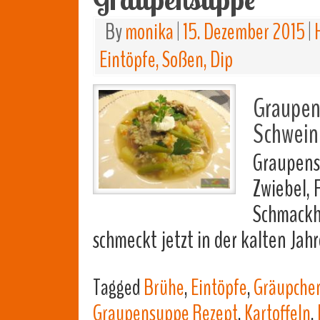
By
monika
|
15. Dezember 2015
|
Eintöpfe, Soßen, Dip
Graupen
Schweine
Graupens
Zwiebel, 
Schmackh
schmeckt jetzt in der kalten Jah
Tagged
Brühe
,
Eintöpfe
,
Gräupche
Graupensuppe Rezept
,
Kartoffeln
,