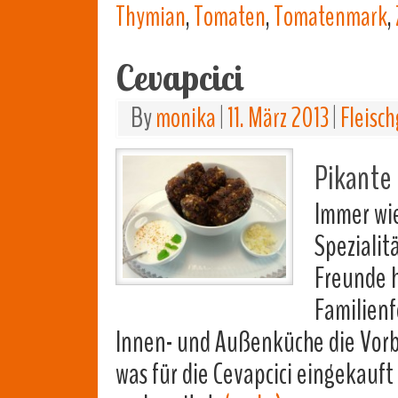
Thymian
,
Tomaten
,
Tomatenmark
,
Cevapcici
By
monika
|
11. März 2013
|
Fleisch
Pikante 
Immer wi
Spezialit
Freunde h
Familienf
Innen- und Außenküche die Vorb
was für die Cevapcici eingekauft