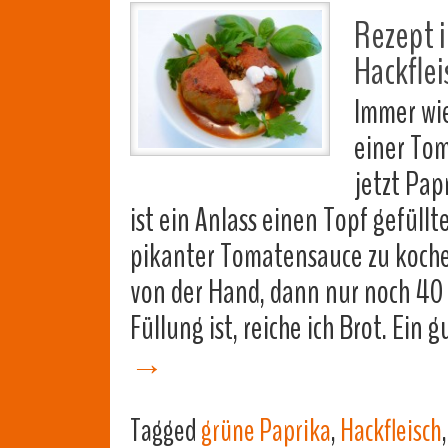
Rezept i
Hackflei
Immer wi
einer Tom
jetzt Pap
ist ein Anlass einen Topf gefüll
pikanter Tomatensauce zu kochen.
von der Hand, dann nur noch 40 
Füllung ist, reiche ich Brot. Ein
→
Tagged
grüne Paprika
,
Hackfleisch