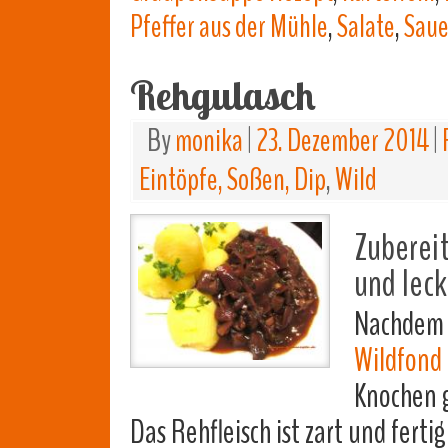
Pfeffer aus der Mühle
,
Salate
,
Sau
Rehgulasch
By
monika
|
23. Dezember 2014
|
Eintöpfe, Soßen, Dip
,
Wild
Zubereit
und lec
Nachdem i
Wildfond
Knochen 
Das Rehfleisch ist zart und fert