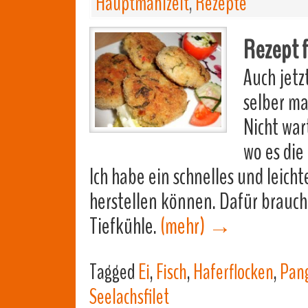
Hauptmahlzeit
,
Rezepte
Rezept f
Auch jetz
selber ma
Nicht war
wo es die
Ich habe ein schnelles und leicht
herstellen können. Dafür brauch
Tiefkühle.
(mehr)
→
Tagged
Ei
,
Fisch
,
Haferflocken
,
Pan
Seelachsfilet