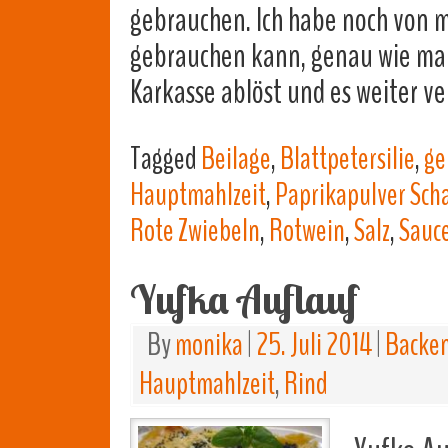
gebrauchen. Ich habe noch von 
gebrauchen kann, genau wie man
Karkasse ablöst und es weiter ve
Tagged
Beilage
,
Blattpetersilie
,
ge
Hauptmahlzeit
,
Paprikapulver Sch
Rote Zwiebeln
,
Rotwein
,
Salz
,
Sauc
Yufka Auflauf
By
monika
|
25. Juli 2014
|
Backe
Hauptmahlzeit
,
Rind