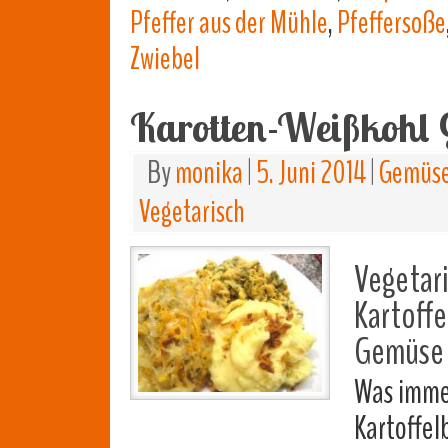
Pfeffer aus der Mühle
,
Pfeffersoße
Zwiebel
Karotten-Weißkohl
By
monika
|
5. Juni 2014
|
Gemüse
Vegetarisch
Vegetar
Kartoffe
Gemüse
Was immer
Kartoffel