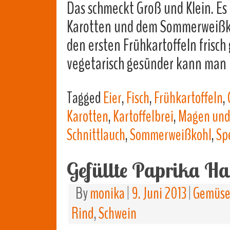
Das schmeckt Groß und Klein. Es 
Karotten und dem Sommerweißkohl
den ersten Frühkartoffeln frisch
vegetarisch gesünder kann man
Tagged
Eier
,
Fisch
,
Frühkartoffeln
,
Karotten
,
Kartoffelbrei
,
Magen und
Schnittlauch
,
Sommerweißkohl
,
Sp
Gefüllte Paprika Ha
By
monika
|
9. Juni 2013
|
Gemüse,
Rind
,
Schwein