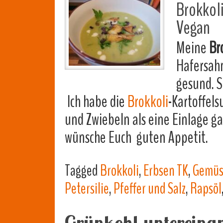
Brokkol
Vegan
Meine
Br
Hafersahn
gesund. S
Ich habe die
Brokkoli
-Kartoffels
und Zwiebeln als eine Einlage gar
wünsche Euch guten Appetit.
Tagged
Brokkoli
,
Erbsen TK
,
Gemüs
Petersilie
,
Pfeffer und Salz
,
Rapsöl
Grünkohl untereina