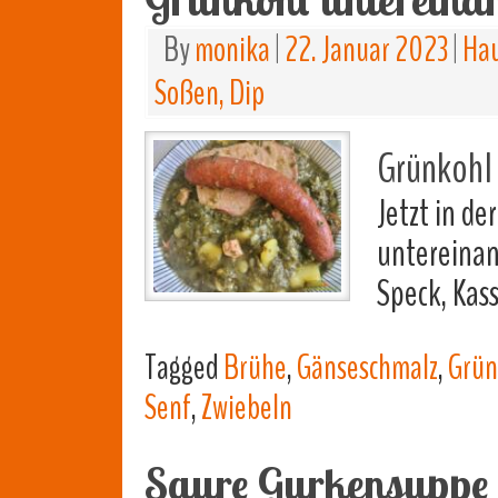
By
monika
|
22. Januar 2023
|
Hau
Soßen, Dip
Grünkohl 
Jetzt in de
untereinan
Speck, Kas
Tagged
Brühe
,
Gänseschmalz
,
Grün
Senf
,
Zwiebeln
Saure Gurkensuppe