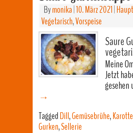
By
monika
|
10. März 2021
|
Haupt
Vegetarisch
,
Vorspeise
Saure G
vegetari
Meine Om
Jetzt hab
gesehen u
→
Tagged
Dill
,
Gemüsebrühe
,
Karott
Gurken
,
Sellerie