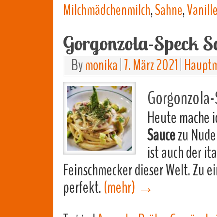
Milchmädchenmilch
,
Sahne
,
Vanill
Gorgonzola-Speck S
By
monika
|
7. März 2021
|
Hauptm
Gorgonzola-
Heute mache i
Sauce
zu Nudel
ist auch der it
Feinschmecker dieser Welt. Zu e
perfekt.
(mehr)
→