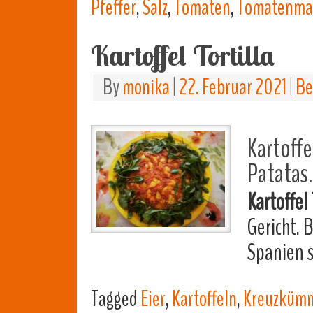
Pfeffer
,
Salz
,
Tomaten
,
Tomatenma
Kartoffel Tortilla
By
monika
|
22. Februar 2021
|
Be
Kartoffe
Patatas.
Kartoffel 
Gericht. 
Spanien s
Tagged
Eier
,
Kartoffeln
,
Kreuzküm