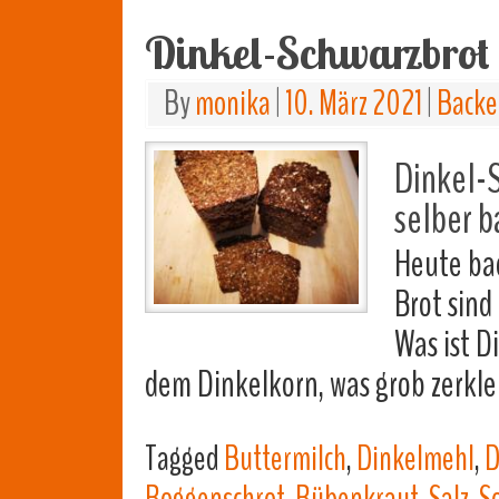
Dinkel-Schwarzbrot
By
monika
|
10. März 2021
|
Backe
Dinkel-S
selber b
Heute bac
Brot sind
Was ist D
dem Dinkelkorn, was grob zerkle
Tagged
Buttermilch
,
Dinkelmehl
,
D