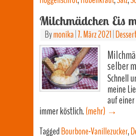
Roggenschrot
,
Rübenkraut
,
Salz
,
S
Milchmädchen Eis m
By
monika
|
7. März 2021
|
Desser
Milchmä
selber 
Schnell u
meine Lie
auf einer
immer köstlich.
(mehr)
→
Tagged
Bourbone-Vanillezucker
,
D