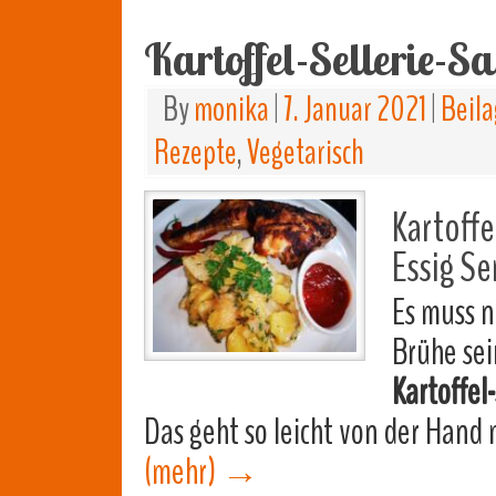
Kartoffel-Sellerie-Sa
By
monika
|
7. Januar 2021
|
Beila
Rezepte
,
Vegetarisch
Kartoffe
Essig Se
Es muss 
Brühe sei
Kartoffel-
Das geht so leicht von der Hand
(mehr)
→