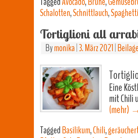
Tagged
Avocado
,
Brühe
,
Gemüsebr
Schalotten
,
Schnittlauch
,
Spaghett
Tortiglioni all arra
By
monika
|
3. März 2021
|
Beilag
Tortigli
Eine Köst
mit Chili 
(mehr)
Tagged
Basilikum
,
Chili
,
geräucher