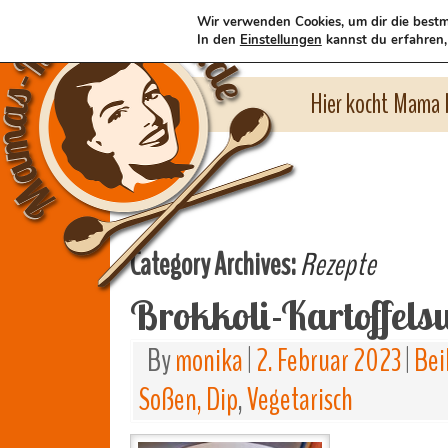
Wir verwenden Cookies, um dir die bestm
In den
Einstellungen
kannst du erfahren,
Hier kocht Mama l
Category Archives:
Rezepte
Brokkoli-Kartoffels
By
monika
|
2. Februar 2023
|
Bei
Soßen, Dip
,
Vegetarisch