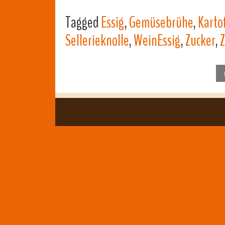
Tagged
Essig
,
Gemüsebrühe
,
Karto
Sellerieknolle
,
WeinEssig
,
Zucker
,
Z