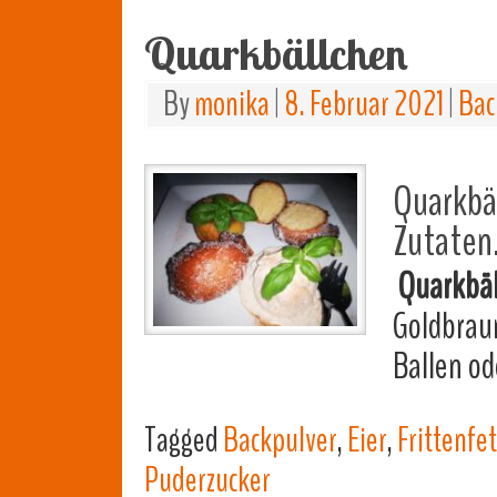
Quarkbällchen
By
monika
|
8. Februar 2021
|
Bac
Quarkbäl
Zutaten
Quarkbäl
Goldbraun
Ballen o
Tagged
Backpulver
,
Eier
,
Frittenfet
Puderzucker