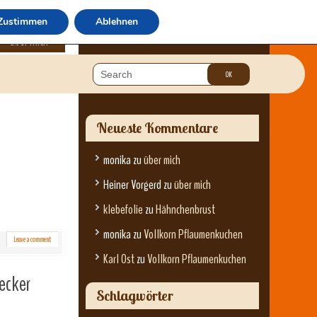
Zustimmen
Ablehnen
über mich
Neueste Kommentare
monika
zu
über mich
Heiner Vorgerd
zu
über mich
klebefolie
zu
Hähnchenbrust
monika
zu
Vollkorn Pflaumenkuchen
Leave a comment
Karl Ost
zu
Vollkorn Pflaumenkuchen
ecker
Schlagwörter