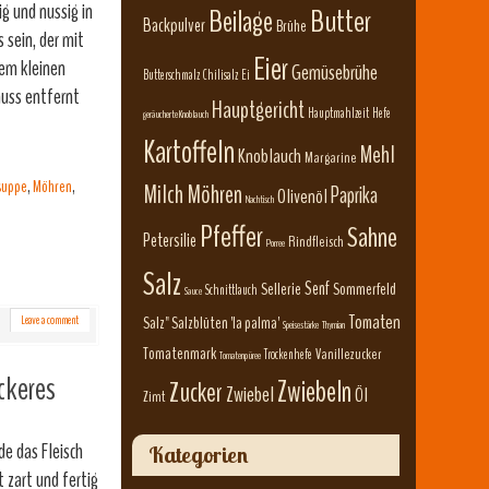
g und nussig in
Beilage
Butter
Backpulver
Brühe
 sein, der mit
Eier
nem kleinen
Gemüsebrühe
Butterschmalz
Chilisalz
Ei
muss entfernt
Hauptgericht
Hauptmahlzeit
Hefe
geräucherte Knoblauch
Kartoffeln
Mehl
Knoblauch
Margarine
suppe
,
Möhren
,
Milch
Möhren
Paprika
Olivenöl
Nachtisch
Pfeffer
Sahne
Petersilie
Rindfleisch
Porree
Salz
Senf
Sellerie
Sommerfeld
Schnittlauch
Sauce
Tomaten
Leave a comment
Salz" Salzblüten 'la palma'
Speisestärke
Thymian
Tomatenmark
Vanillezucker
Trockenhefe
Tomatenpüree
ckeres
Zwiebeln
Zucker
Zwiebel
Öl
Zimt
de das Fleisch
Kategorien
t zart und fertig