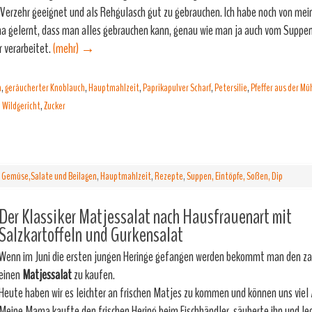
Verzehr geeignet und als Rehgulasch gut zu gebrauchen. Ich habe noch von me
 gelernt, dass man alles gebrauchen kann, genau wie man ja auch vom Suppe
r verarbeitet.
(mehr)
→
h
,
geräucherter Knoblauch
,
Hauptmahlzeit
,
Paprikapulver Scharf
,
Petersilie
,
Pfeffer aus der Mü
,
Wildgericht
,
Zucker
,
Gemüse,Salate und Beilagen
,
Hauptmahlzeit
,
Rezepte
,
Suppen, Eintöpfe, Soßen, Dip
Der Klassiker Matjessalat nach Hausfrauenart mit
Salzkartoffeln und Gurkensalat
Wenn im Juni die ersten jungen Heringe gefangen werden bekommt man den za
einen
Matjessalat
zu kaufen.
Heute haben wir es leichter an frischen Matjes zu kommen und können uns viel 
Meine Mama kaufte den frischen Hering beim Fischhändler, säuberte ihn und le