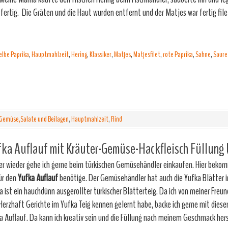
g fertig. Die Gräten und die Haut wurden entfernt und der Matjes war fertig fil
elbe Paprika
,
Hauptmahlzeit
,
Hering
,
Klassiker
,
Matjes
,
Matjesfilet
,
rote Paprika
,
Sahne
,
Saure
Gemüse,Salate und Beilagen
,
Hauptmahlzeit
,
Rind
ka Auflauf mit Kräuter-Gemüse-Hackfleisch Füllung
r wieder gehe ich gerne beim türkischen Gemüsehändler einkaufen. Hier bekom
für den
Yufka Auflauf
benötige. Der Gemüsehändler hat auch die Yufka Blätter 
a ist ein hauchdünn ausgerollter türkischer Blätterteig. Da ich von meiner Freu
Herzhaft Gerichte im Yufka Teig kennen gelernt habe, backe ich gerne mit diese
a Auflauf. Da kann ich kreativ sein und die Füllung nach meinem Geschmack he