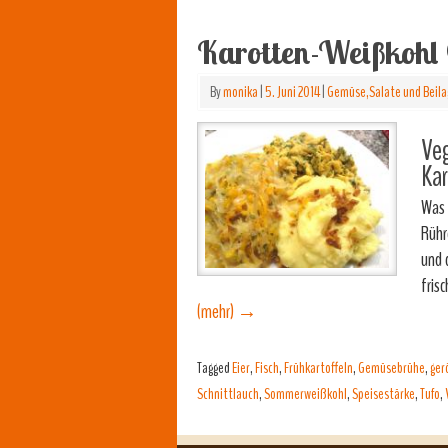
Karotten-Weißkohl
By
monika
|
5. Juni 2014
|
Gemüse,Salate und Beil
Veg
Ka
Was 
Rühr
und 
fris
(mehr)
→
Tagged
Eier
,
Fisch
,
Frühkartoffeln
,
Gemüsebrühe
,
ger
Schnittlauch
,
Sommerweißkohl
,
Speisestärke
,
Tufo
,