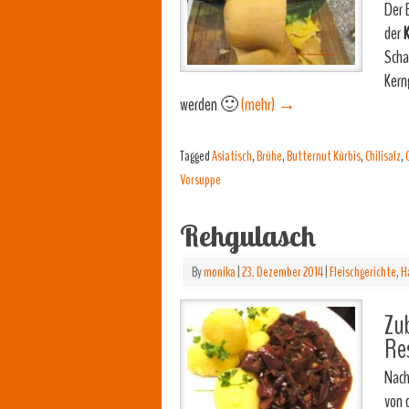
Der 
der
K
Scha
Kern
werden 🙂
(mehr)
→
Tagged
Asiatisch
,
Brühe
,
Butternut Kürbis
,
Chilisalz
,
Vorsuppe
Rehgulasch
By
monika
|
23. Dezember 2014
|
Fleischgerichte
,
H
Zub
Re
Nach
von 