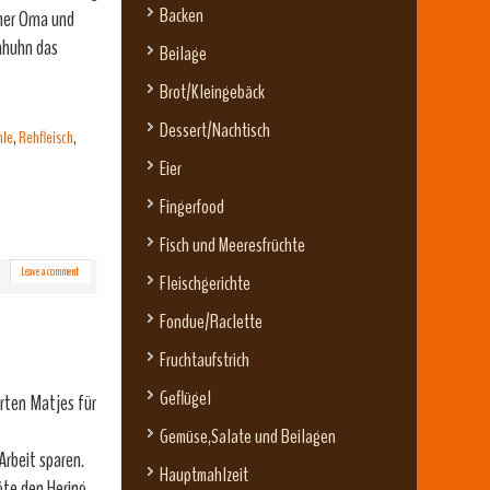
Backen
iner Oma und
nhuhn das
Beilage
Brot/Kleingebäck
Dessert/Nachtisch
hle
,
Rehfleisch
,
Eier
Fingerfood
Fisch und Meeresfrüchte
Leave a comment
Fleischgerichte
Fondue/Raclette
Fruchtaufstrich
Geflügel
rten Matjes für
Gemüse,Salate und Beilagen
Arbeit sparen.
Hauptmahlzeit
gte den Hering