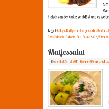
zum 
Mama
Fleisch von der Karkasse ablöst und es weite
Tagged
Beilage
,
Blattpetersilie
,
gekochtes Rehfleisc
Rote Zwiebeln
,
Rotwein
,
Salz
,
Sauce
,
Soße
,
Wildfond
Matjessalat
By
monika
|
29. Juli 2014
|
Fisch und Meeresfrüchte