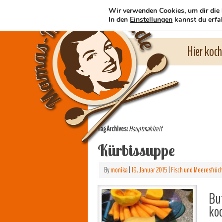
Wir verwenden Cookies, um dir die 
In den
Einstellungen
kannst du erfa
Hier koc
Tag Archives:
Hauptmahlzeit
Kürbissuppe
By
monika
|
19. Januar 2015
|
Fisch und Meeresfrüc
But
koc