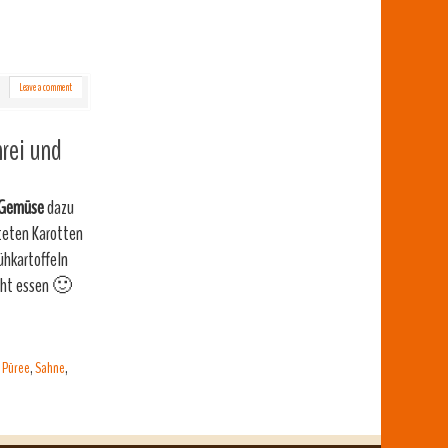
Leave a comment
hrei und
 Gemüse
dazu
nteten Karotten
ühkartoffeln
icht essen 🙂
,
Püree
,
Sahne
,