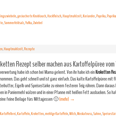
lingszwiebeln
,
geräucherte Knoblauch
,
Hackfleisch
,
Hauptmahlzeit
,
Koriander
,
Paprika
,
Paprik
rie
,
Sommerfeldsalz
,
Yufka
,
Zwiebel
en
,
Hauptmahlzeit
,
Rezepte
ketten Rezept selber machen aus Kartoffelpüree vom
verwertung habe ich schon bei Mama gelernt. Von ihr habe ich ein
Kroketten Re
nommen. Das geht schnell und ist ganz einfach. Das kalte Kartoffelpüree mit fl
terbutter, Eigelb und Speisestärke zu einem festeren Teig rühren. Dann daraus
en in Paniermehl wälzen und in einer Pfanne mit heißen Fett ausbacken. So ha
eine feine Beilage fürs Mittagessen 🙂
(mehr)
→
Kartoffelbrei
,
Kartoffeln
,
Kroketten
,
mehlige Kartoffeln
,
Milch
,
Muskatnuss
,
Sahne
,
Speisestär