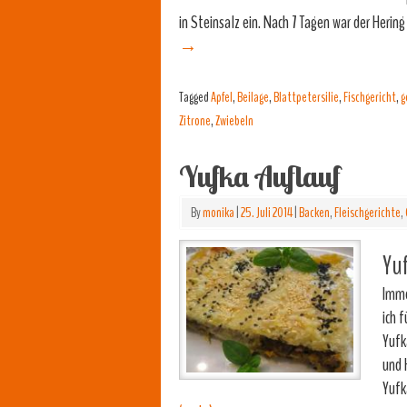
in Steinsalz ein. Nach 7 Tagen war der Herin
→
Tagged
Apfel
,
Beilage
,
Blattpetersilie
,
Fischgericht
,
g
Zitrone
,
Zwiebeln
Yufka Auflauf
By
monika
|
25. Juli 2014
|
Backen
,
Fleischgerichte
,
Yuf
Imme
ich 
Yufk
und 
Yufk