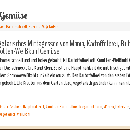
 Gemüse
agen
,
Hauptmahlzeit
,
Rezepte
,
Vegetarisch
etarisches Mittagessen von Mama, Kartoffelbrei, Rü
rotten-Weißkohl Gemüse
immer schnell und und lecker gekocht, ist Kartoffelbrei mit
Karotten-Weißkohl
ei. Das schmeckt Groß und Klein. Es ist eine Hauptmahlzeit die mit frisch geer
dem Sommerweißkohl zur Zeit ein muss ist. Den Kartoffelbrei von den ersten Fr
ch gekocht. Die Kräuter aus dem Garten dazu, vegetarisch gesünder kann man n
östete Zwiebeln
,
Hauptmahlzeit
,
Karotten
,
Kartoffelbrei
,
Magen und Darm
,
Möhren
,
Petersilie
Vegetarisch
,
Weißkohl