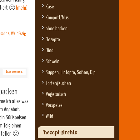
Käse
etiert 🙂
(mehr)
Kompott/Mus
ohne backen
 sahne
,
WeinEssig
,
Rezepte
Rind
Schwein
Suppen, Eintöpfe, Soßen, Dip
Leave a comment
Torten/Kuchen
 backen
Vegetarisch
me ich alles was
Vorspeise
im Angebot.
Wild
ndin Süßspeisen
m Teig einen
Rezept Archiv
rstellen 🙂