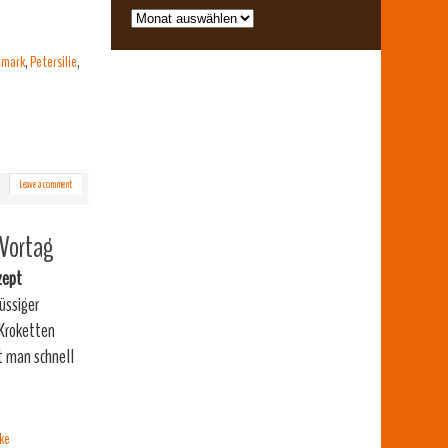
amark
,
Petersilie
,
Leave a comment
 Vortag
zept
üssiger
 Kroketten
t man schnell
ke