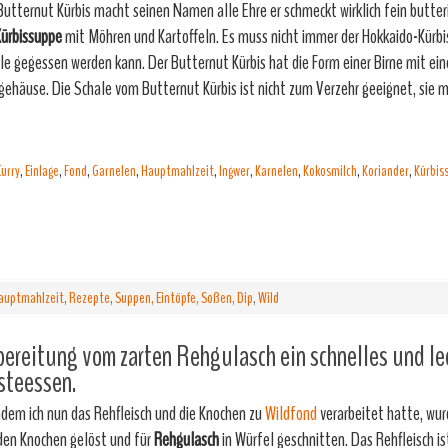
Butternut Kürbis macht seinen Namen alle Ehre er schmeckt wirklich fein butteri
ürbissuppe
mit Möhren und Kartoffeln. Es muss nicht immer der Hokkaido-Kürbis
le gegessen werden kann. Der Butternut Kürbis hat die Form einer Birne mit ei
gehäuse. Die Schale vom Butternut Kürbis ist nicht zum Verzehr geeignet, sie 
Curry
,
Einlage
,
Fond
,
Garnelen
,
Hauptmahlzeit
,
Ingwer
,
Karnelen
,
Kokosmilch
,
Koriander
,
Kürbis
auptmahlzeit
,
Rezepte
,
Suppen, Eintöpfe, Soßen, Dip
,
Wild
ereitung vom zarten Rehgulasch ein schnelles und le
steessen.
dem ich nun das Rehfleisch und die Knochen zu
Wildfond
verarbeitet hatte, wur
den Knochen gelöst und für
Rehgulasch
in Würfel geschnitten. Das Rehfleisch is