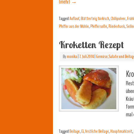
(mehr)
→
Tagged
Auflauf
,
Blätterteig türkisch
,
Chilipulver
,
Früh
Pfeffer aus der Mühle
,
Pfeffersoße
,
Rinderhack
,
Selle
Kroketten Rezept
By
monika
|
7. Juli 2014
|
Gemüse,Salate und Beilag
Kro
Rest
über
Kräu
form
mal 
Tagged
Beilage
,
Ei
,
festliche Beilage
,
Hauptmahlzeit
,