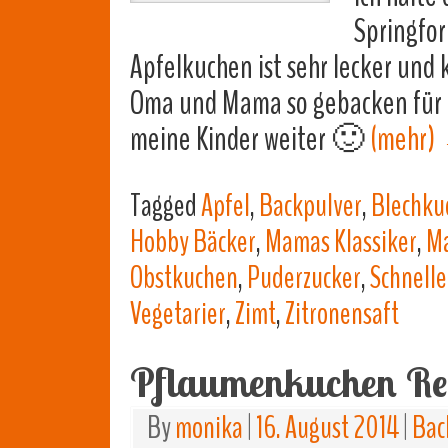
Springfor
Apfelkuchen ist sehr lecker und 
Oma und Mama so gebacken für u
meine Kinder weiter 🙂
(mehr)
Tagged
Apfel
,
Backpulver
,
Blechku
Hobby Bäcker
,
Mamas Klassiker
,
Ma
Obstkuchen
,
Puderzucker
,
Schnelle
Vegetarier
,
Zimt
,
Zitronensaft
Pflaumenkuchen Re
By
monika
|
16. August 2014
|
Bac