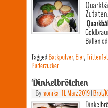
Quarkbäl
Zutaten
Quarkbäl
Goldbraun
Ballen o
Tagged
Backpulver
,
Eier
,
Frittenfet
Puderzucker
Dinkelbrötchen
By
monika
|
11. März 2019
|
Brot/K
Dinkelbrö