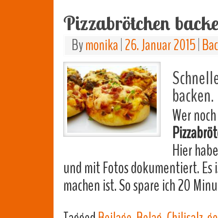
Pizzabrötchen back
By
monika
|
26. Januar 2015
|
Ba
Schnelle
backen.
Wer noch 
Pizzabrö
Hier habe
und mit Fotos dokumentiert. Es i
machen ist. So spare ich 20 Min