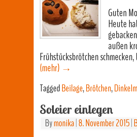
Guten Mo
Heute hab
gebacken,
außen kro
Frühstücksbrötchen schmecken, b
(mehr)
→
Tagged
Beilage
,
Brötchen
,
Dinkelm
Soleier einlegen
By
monika
|
8. November 2015
|
B