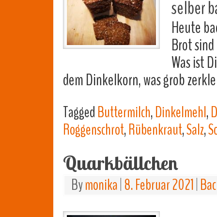
selber b
Heute bac
Brot sind
Was ist D
dem Dinkelkorn, was grob zerkle
Tagged
Buttermilch
,
Dinkelmehl
,
D
Roggenschrot
,
Rübenkraut
,
Salz
,
S
Quarkbällchen
By
monika
|
8. Februar 2021
|
Bac