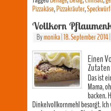
Tagged
Beilage
,
Belag
,
Chilisalz
,
ge
Pizzakäse
,
Pizzakräuter
,
Speckwürf
Vollkorn Pflaumen
By
monika
|
18. September 2014
|
Einen Vo
Zutaten 
Das ist e
Mama, oh
backen. H
Dinkelvollkornmehl besorgt. Ich 