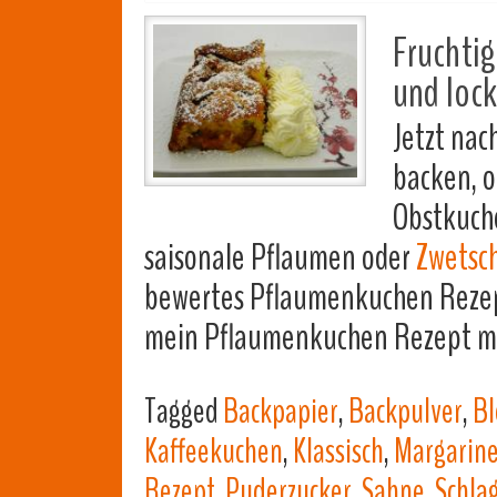
Fruchtig
und lock
Jetzt na
backen, o
Obstkuche
saisonale Pflaumen oder
Zwetsc
bewertes Pflaumenkuchen Rezept
mein Pflaumenkuchen Rezept mit
Tagged
Backpapier
,
Backpulver
,
Bl
Kaffeekuchen
,
Klassisch
,
Margarin
Rezept
,
Puderzucker
,
Sahne
,
Schla