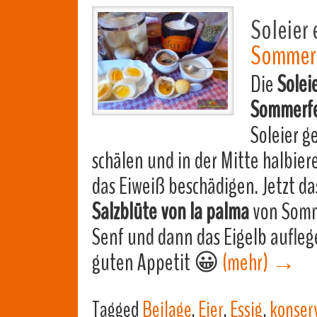
Soleier 
Sommerf
Die
Solei
Sommerfe
Soleier g
schälen und in der Mitte halbiere
das Eiweiß beschädigen. Jetzt da
Salzblüte von la palma
von Somm
Senf und dann das Eigelb aufleg
guten Appetit 😀
(mehr)
→
Tagged
Beilage
,
Eier
,
Essig
,
konserv