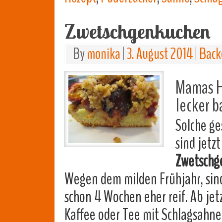
Zwetschgenkuchen
By
monika
|
3. August 2014
|
Back
Mamas H
lecker 
Solche g
sind jetz
Zwetschg
Wegen dem milden Frühjahr, sind 
schon 4 Wochen eher reif. Ab je
Kaffee oder Tee mit Schlagsahn