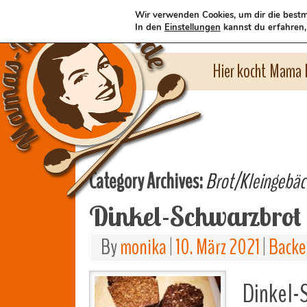
Wir verwenden Cookies, um dir die bestm
In den
Einstellungen
kannst du erfahren,
Hier kocht Mama l
Category Archives:
Brot/Kleingebäc
Dinkel-Schwarzbrot
By
monika
|
10. März 2021
|
Backe
Dinkel-S