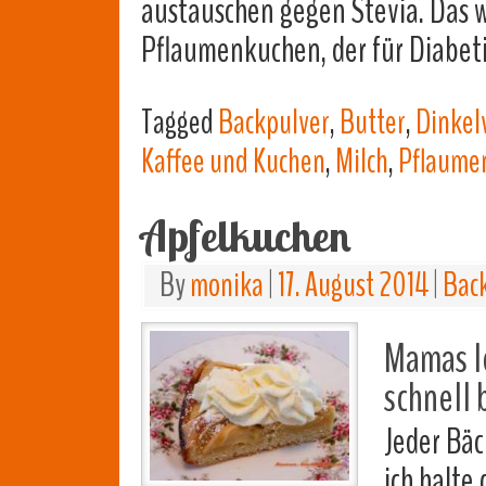
austauschen gegen Stevia. Das wi
Pflaumenkuchen, der für Diabet
Tagged
Backpulver
,
Butter
,
Dinkel
Kaffee und Kuchen
,
Milch
,
Pflaume
Apfelkuchen
By
monika
|
17. August 2014
|
Bac
Mamas l
schnell 
Jeder Bäc
ich halte