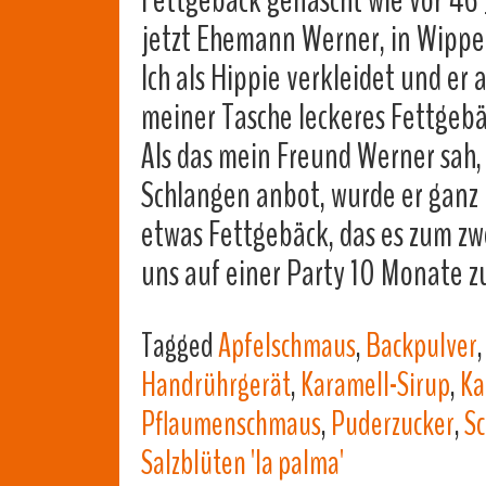
Fettgebäck genascht wie vor 46 
jetzt Ehemann Werner, in Wippe
Ich als Hippie verkleidet und er
meiner Tasche leckeres Fettgeb
Als das mein Freund Werner sah
Schlangen anbot, wurde er ganz k
etwas Fettgebäck, das es zum zw
uns auf einer Party 10 Monate
Tagged
Apfelschmaus
,
Backpulver
Handrührgerät
,
Karamell-Sirup
,
Ka
Pflaumenschmaus
,
Puderzucker
,
S
Salzblüten 'la palma'