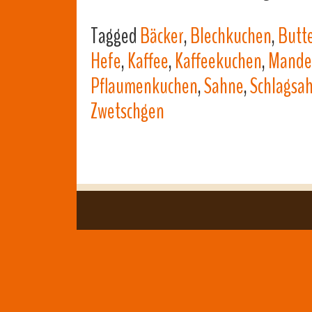
Tagged
Bäcker
,
Blechkuchen
,
Butt
Hefe
,
Kaffee
,
Kaffeekuchen
,
Mandel
Pflaumenkuchen
,
Sahne
,
Schlagsa
Zwetschgen