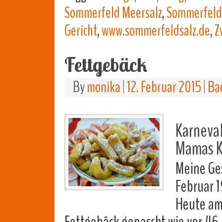
Sommerfeld Meersalz
,
Sommerfeld 
Gericht
,
www.sommerfeldsalz.de
,
Z
Fettgebäck
By
monika
|
12. Februar 2015
|
Ba
Karneva
Mamas K
Meine Ge
Februar 
Heute am