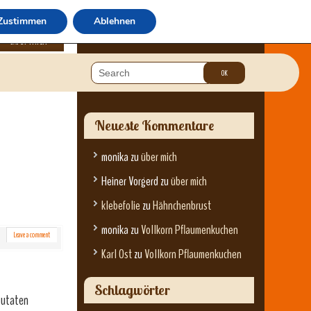
Zustimmen
Ablehnen
über mich
Neueste Kommentare
monika
zu
über mich
Heiner Vorgerd
zu
über mich
klebefolie
zu
Hähnchenbrust
monika
zu
Vollkorn Pflaumenkuchen
Leave a comment
Karl Ost
zu
Vollkorn Pflaumenkuchen
Schlagwörter
Zutaten