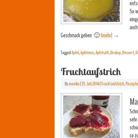
ents
So w
eing
auch
Geschmack geben 🙂
(mehr)
→
Tagged
Apfel
,
Apfelmus
,
Apfelsaft
,
Boskop
,
Dessert
,
K
Fruchtaufstrich
By
monika
|
25. Juli 2014
|
Fruchtaufstrich
,
Rezept
Mam
Schn
sehr
scho
so z