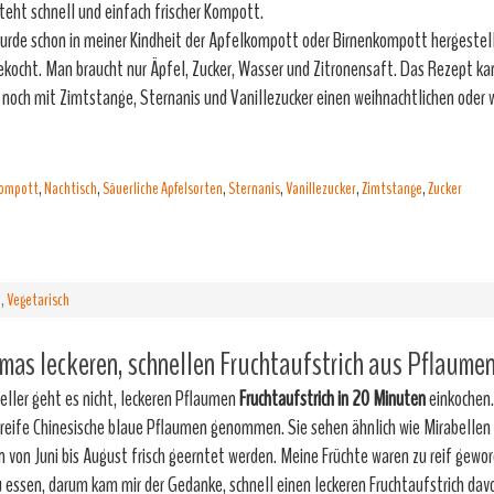
teht schnell und einfach frischer Kompott.
urde schon in meiner Kindheit der Apfelkompott oder Birnenkompott hergestell
ekocht. Man braucht nur Äpfel, Zucker, Wasser und Zitronensaft. Das Rezept k
 noch mit Zimtstange, Sternanis und Vanillezucker einen weihnachtlichen oder 
ompott
,
Nachtisch
,
Säuerliche Apfelsorten
,
Sternanis
,
Vanillezucker
,
Zimtstange
,
Zucker
e
,
Vegetarisch
as leckeren, schnellen Fruchtaufstrich aus Pflaume
eller geht es nicht, leckeren Pflaumen
Fruchtaufstrich
in 20 Minuten
einkochen.
 reife Chinesische blaue Pflaumen genommen. Sie sehen ähnlich wie Mirabellen a
n von Juni bis August frisch geerntet werden. Meine Früchte waren zu reif gewo
u essen, darum kam mir der Gedanke, schnell einen leckeren Fruchtaufstrich da