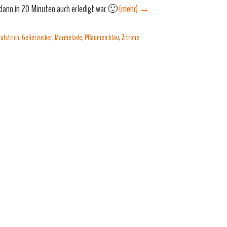
dann in 20 Minuten auch erledigt war 🙂
(mehr)
→
ufstrich
,
Gelierzucker
,
Marmelade
,
Pflaumen blau
,
Zitrone