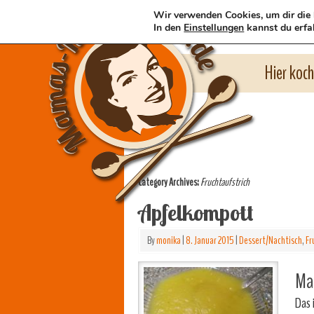
Wir verwenden Cookies, um dir die 
In den
Einstellungen
kannst du erfa
Hier koc
Category Archives:
Fruchtaufstrich
Apfelkompott
By
monika
|
8. Januar 2015
|
Dessert/Nachtisch
,
Fr
Mam
Das 