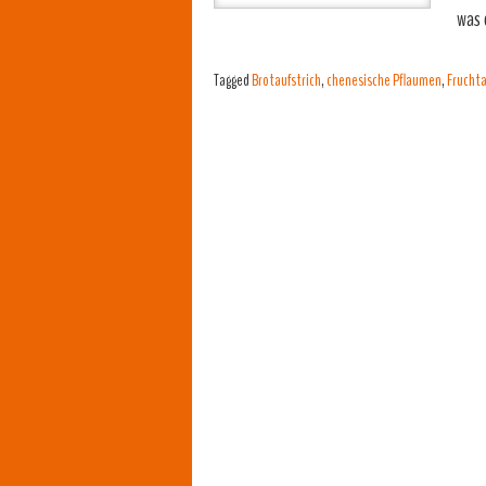
was 
Tagged
Brotaufstrich
,
chenesische Pflaumen
,
Fruchta