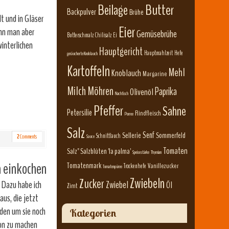
Beilage
Butter
Backpulver
Brühe
t und in Gläser
Eier
ann man aber
Gemüsebrühe
Butterschmalz
Chilisalz
Ei
winterlichen
Hauptgericht
Hauptmahlzeit
Hefe
geräucherte Knoblauch
Kartoffeln
Mehl
Knoblauch
Margarine
Milch
Möhren
Paprika
Olivenöl
Nachtisch
Pfeffer
Sahne
Petersilie
Rindfleisch
Porree
Salz
Senf
Sellerie
Sommerfeld
Schnittlauch
2
Comments
Sauce
Tomaten
Salz" Salzblüten 'la palma'
Speisestärke
Thymian
n einkochen
Tomatenmark
Vanillezucker
Trockenhefe
Tomatenpüree
Zwiebeln
Zucker
 Dazu habe ich
Zwiebel
Öl
Zimt
us, die jetzt
rden um sie noch
Kategorien
von zu machen