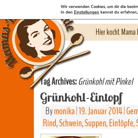
Wir verwenden Cookies, um dir die bestm
In den
Einstellungen
kannst du erfahren,
Hier kocht Mama l
Tag Archives:
Grünkohl mit Pinkel
Grünkohl-Eintopf
By
monika
|
19. Januar 2014
|
Gem
Rind
,
Schwein
,
Suppen, Eintöpfe, 