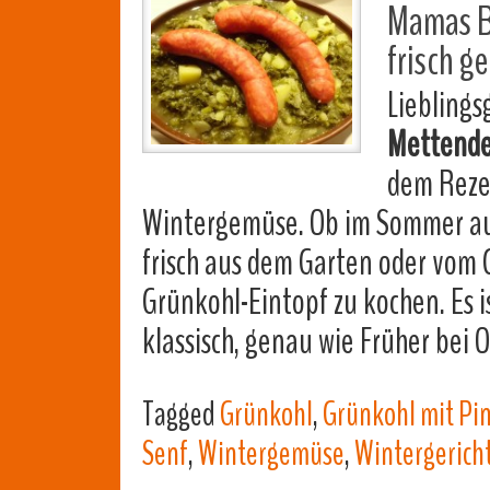
Mamas B
frisch 
Lieblings
Mettend
dem Rezep
Wintergemüse. Ob im Sommer au
frisch aus dem Garten oder vom
Grünkohl-Eintopf zu kochen. Es i
klassisch, genau wie Früher be
Tagged
Grünkohl
,
Grünkohl mit Pi
Senf
,
Wintergemüse
,
Wintergerich