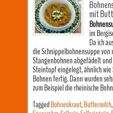
Bohnens
mit But
Bohnens
im Bergis
Da ich au
die Schnippelbohnensuppe von 
Stangenbohnen abgefädelt und fe
Steintopf eingelegt, ähnlich wi
Bohnen fertig. Dann wurden seh
zum Beispiel die rheinische B
Tagged
Bohnenkraut
,
Buttermilch