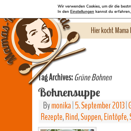
Wir verwenden Cookies, um dir die bestm
In den
Einstellungen
kannst du erfahren,
Hier kocht Mama l
Tag Archives:
Grüne Bohnen
Bohnensuppe
By
monika
|
5. September 2013
|
Rezepte
,
Rind
,
Suppen, Eintöpfe, 