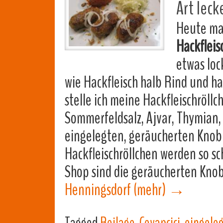
Art leck
Heute mac
Hackfleis
etwas loc
wie Hackfleisch halb Rind und h
stelle ich meine Hackfleischröllc
Sommerfeldsalz, Ajvar, Thymian,
eingelegten, geräucherten Knob
Hackfleischröllchen werden so s
Shop sind die geräucherten Kno
Henningsdorf
(mehr)
→