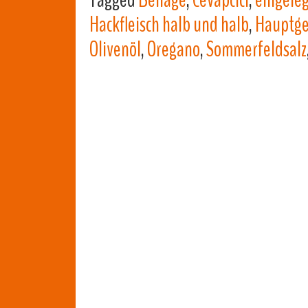
Tagged
Beilage
,
Cevapcici
,
eingele
Hackfleisch halb und halb
,
Hauptge
Olivenöl
,
Oregano
,
Sommerfeldsalz