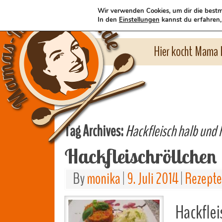
Wir verwenden Cookies, um dir die bestm
In den
Einstellungen
kannst du erfahren,
Hier kocht Mama l
Tag Archives:
Hackfleisch halb und 
Hackfleischröllchen
By
monika
|
9. Juli 2014
|
Rezepte
Hackflei