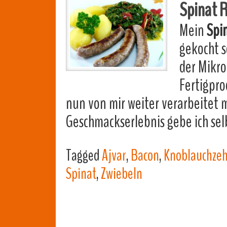
Spinat R
Mein
Spin
gekocht s
der Mikro
Fertigpro
nun von mir weiter verarbeitet m
Geschmackserlebnis gebe ich se
Tagged
Ajvar
,
Bacon
,
Knoblauchze
Spinat
,
Zwiebeln