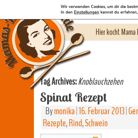
Wir verwenden Cookies, um dir die bestm
In den
Einstellungen
kannst du erfahren,
Hier kocht Mama l
Tag Archives:
Knoblauchzehen
Spinat Rezept
By
monika
|
16. Februar 2013
|
Gem
Rezepte
,
Rind
,
Schwein