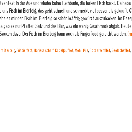
tzenfest in der Aue und wieder keine Fischbude, die lecken Fisch backt. Da habe i
e uns
Fisch im Bierteig
, das geht schnell und schmeckt viel besser als gekauft 
liebe es mir den Fisch im Bierteig so schön kräftig gewürzt auszubacken. Im Rez
 gab es nur Pfeffer, Salz und das Bier, was ein wenig Geschmack abgab. Heute
 Saucen dazu. Der Fisch im Bierteig kann auch als Fingerfood gereicht werden.
(m
 im Bierteig
,
Frittierfett
,
Harissa scharf
,
Kabeljaufilet
,
Mehl
,
Pils
,
Rotbarschfilet
,
Seelachsfilet
,