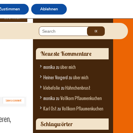
Zustimmen
Ablehnen
über mich
Neueste Kommentare
monika
zu
über mich
Heiner Vorgerd
zu
über mich
klebefolie
zu
Hähnchenbrust
monika
zu
Vollkorn Pflaumenkuchen
Leave a comment
Karl Ost
zu
Vollkorn Pflaumenkuchen
eren,
Schlagwörter