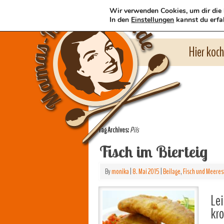
Wir verwenden Cookies, um dir die 
In den
Einstellungen
kannst du erfa
Hier koc
Tag Archives:
Pils
Fisch im Bierteig
By
monika
|
8. Mai 2015
|
Beilage
,
Fisch und Meeres
Lei
kro