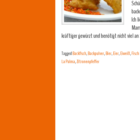
Schü
back
Ich 
Mama
kräftiger gewürzt und benötigt nicht viel an
Tagged
Backfisch
,
Backpulver
,
Bier
,
Eier
,
Eiweiß
,
Fisch
La Palma
,
Zitronenpfeffer