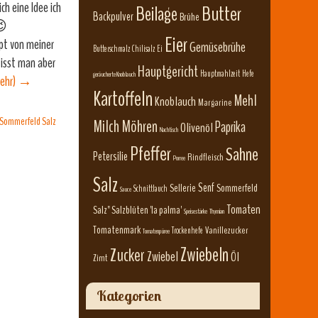
ch eine Idee ich
Beilage
Butter
Backpulver
Brühe
😉
Eier
ept von meiner
Gemüsebrühe
Butterschmalz
Chilisalz
Ei
 isst man aber
Hauptgericht
Hauptmahlzeit
Hefe
geräucherte Knoblauch
ehr)
→
Kartoffeln
Mehl
Knoblauch
Margarine
Sommerfeld Salz
Milch
Möhren
Paprika
Olivenöl
Nachtisch
Pfeffer
Sahne
Petersilie
Rindfleisch
Porree
Salz
Senf
Sellerie
Sommerfeld
Schnittlauch
Sauce
Tomaten
Salz" Salzblüten 'la palma'
Speisestärke
Thymian
Tomatenmark
Vanillezucker
Trockenhefe
Tomatenpüree
Zwiebeln
Zucker
Zwiebel
Öl
Zimt
Kategorien