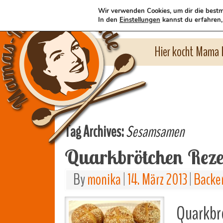
Wir verwenden Cookies, um dir die bestm
In den
Einstellungen
kannst du erfahren,
Hier kocht Mama l
Tag Archives:
Sesamsamen
Quarkbrötchen Reze
By
monika
|
14. März 2013
|
Backe
Quarkbrö