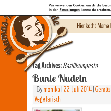
Wir verwenden Cookies, um dir die bestm
In den
Einstellungen
kannst du erfahren,
Hier kocht Mama l
Tag Archives:
Basilikumpesto
Bunte Nudeln
By
monika
|
22. Juli 2014
|
Gemüse
Vegetarisch