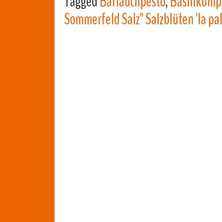
Tagged
Bärlauchpesto
,
Basilikump
Sommerfeld Salz" Salzblüten 'la pa