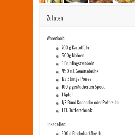
Zutaten
Warenkorb:
700 g Kartoffeln
500g Möhren
3 Frühlingszwiebeln
450 ml. Gemüsebrühe
1/2 Stange Porree
100 g geräucherten Speck
1 Apfel
1/2 Bund Koriander oder Petersilie
1 El. Butterschmalz
Frikadellen:
300 g Rinderhackfleisch