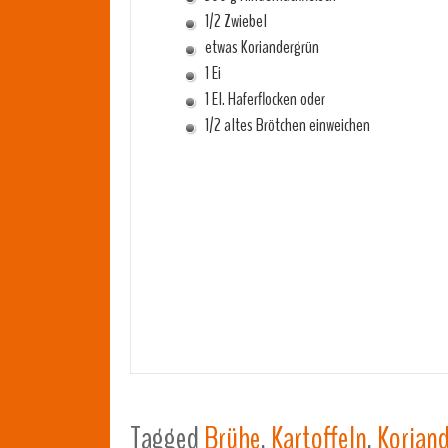
1/2 Zwiebel
etwas Koriandergrün
1 Ei
1 El. Haferflocken oder
1/2 altes Brötchen einweichen
Tagged
Brühe
,
Kartoffeln
,
Korian