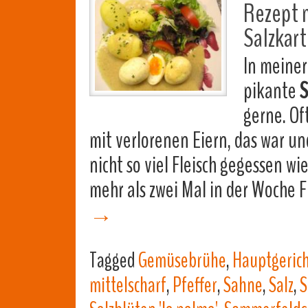
Rezept m
Salzkart
In meiner
pikante
S
gerne. O
mit verlorenen Eiern, das war un
nicht so viel Fleisch gegessen wi
mehr als zwei Mal in der Woche F
→
Tagged
Gemüsebrühe
,
Hauptgeric
mittelscharf
,
Pfeffer
,
Sahne
,
Salz
,
S