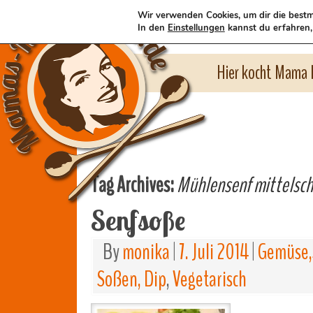
Wir verwenden Cookies, um dir die bestm
In den
Einstellungen
kannst du erfahren,
Hier kocht Mama l
Tag Archives:
Mühlensenf mittelsch
Senfsoße
By
monika
|
7. Juli 2014
|
Gemüse,
Soßen, Dip
,
Vegetarisch