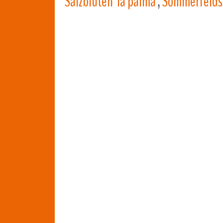
Salzblüten 'la palma'
,
Sommerfelds