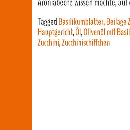
Aroniabeere wissen möchte, auf
Tagged
Basilikumblätter
,
Beilage 
Hauptgericht
,
Öl
,
Olivenöl mit Basi
Zucchini
,
Zucchinischiffchen