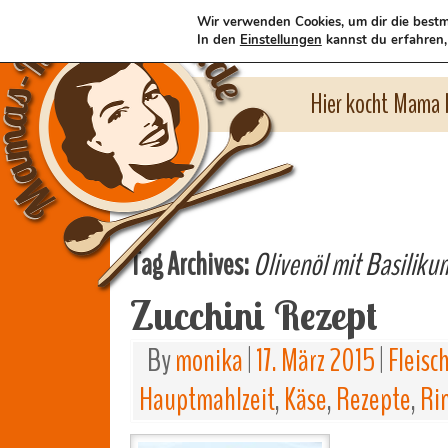
Wir verwenden Cookies, um dir die bestm
In den
Einstellungen
kannst du erfahren,
Hier kocht Mama l
Tag Archives:
Olivenöl mit Basiliku
Zucchini Rezept
By
monika
|
17. März 2015
|
Fleisc
Hauptmahlzeit
,
Käse
,
Rezepte
,
Ri