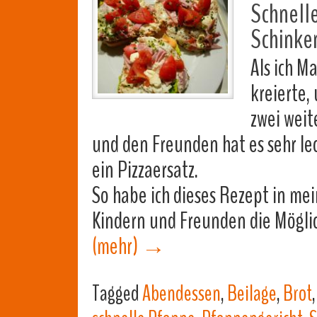
Schnelle
Schinken
Als ich M
kreierte,
zwei weit
und den Freunden hat es sehr lec
ein Pizzaersatz.
So habe ich dieses Rezept in 
Kindern und Freunden die Mögl
(mehr)
→
Tagged
Abendessen
,
Beilage
,
Brot