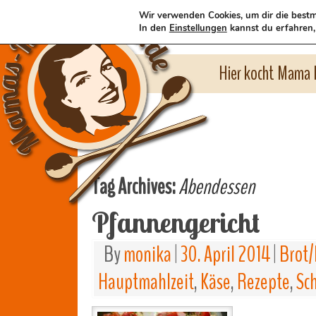
Wir verwenden Cookies, um dir die bestm
In den
Einstellungen
kannst du erfahren,
Hier kocht Mama l
Tag Archives:
Abendessen
Pfannengericht
By
monika
|
30. April 2014
|
Brot/
Hauptmahlzeit
,
Käse
,
Rezepte
,
Sc