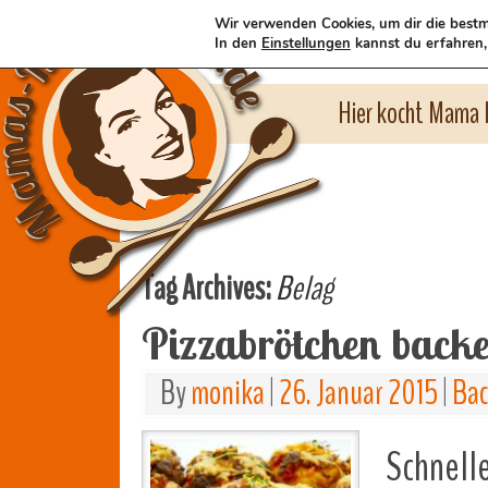
Wir verwenden Cookies, um dir die bestm
In den
Einstellungen
kannst du erfahren,
Hier kocht Mama l
Tag Archives:
Belag
Pizzabrötchen back
By
monika
|
26. Januar 2015
|
Ba
Schnelle