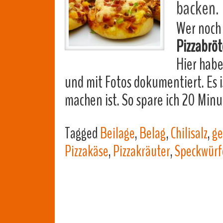
backen.
Wer noch 
Pizzabrö
Hier habe
und mit Fotos dokumentiert. Es i
machen ist. So spare ich 20 Min
Tagged
Beilage
,
Belag
,
Chilisalz
,
ge
Pizzakäse
,
Pizzakräuter
,
Speckwürf