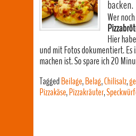
backen.
Wer noch 
Pizzabrö
Hier habe
und mit Fotos dokumentiert. Es i
machen ist. So spare ich 20 Min
Tagged
Beilage
,
Belag
,
Chilisalz
,
ge
Pizzakäse
,
Pizzakräuter
,
Speckwürf