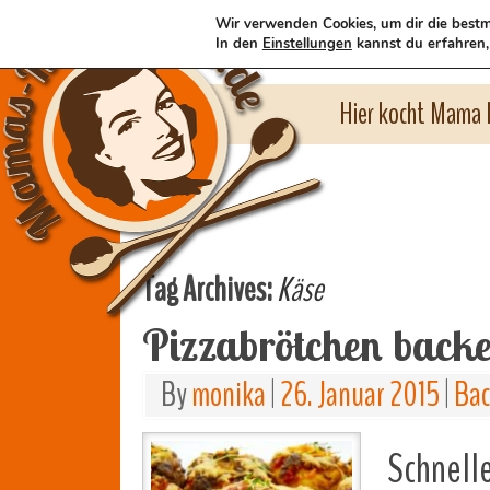
Wir verwenden Cookies, um dir die bestm
In den
Einstellungen
kannst du erfahren,
Hier kocht Mama l
Tag Archives:
Käse
Pizzabrötchen back
By
monika
|
26. Januar 2015
|
Ba
Schnelle