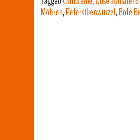
Tagged
Chilicreme
,
Dose Tomatens
Möhren
,
Petersilienwurzel
,
Rote B