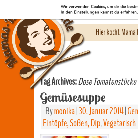
Wir verwenden Cookies, um dir die bestm
In den
Einstellungen
kannst du erfahren,
Hier kocht Mama l
Tag Archives:
Dose Tomatenstücke
Gemüsesuppe
By
monika
|
30. Januar 2014
|
Gem
Eintöpfe, Soßen, Dip
,
Vegetarisch