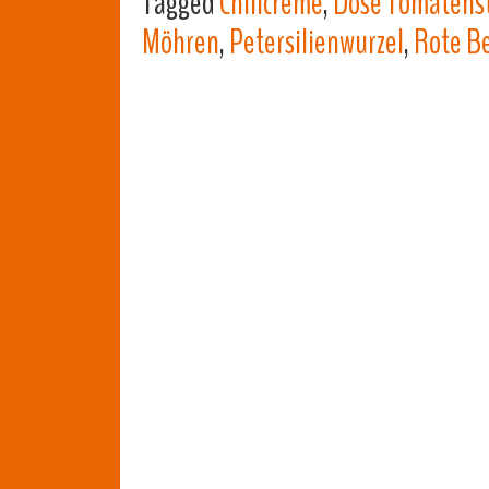
Tagged
Chilicreme
,
Dose Tomatens
Möhren
,
Petersilienwurzel
,
Rote B