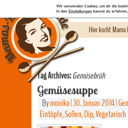
Wir verwenden Cookies, um dir die bestm
In den
Einstellungen
kannst du erfahren,
Hier kocht Mama l
Tag Archives:
Gemüsebrüh
Gemüsesuppe
By
monika
|
30. Januar 2014
|
Gem
Eintöpfe, Soßen, Dip
,
Vegetarisch