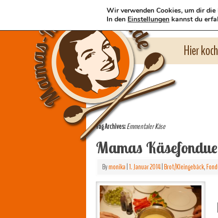
Wir verwenden Cookies, um dir die 
In den
Einstellungen
kannst du erfa
Hier koc
Tag Archives:
Emmentaler Käse
Mamas Käsefondue
By
monika
|
1. Januar 2014
|
Brot/Kleingebäck
,
Fond