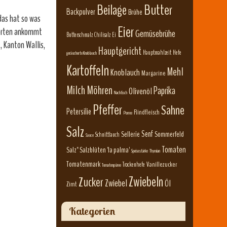
Beilage
Butter
Backpulver
Brühe
das hat so was
Eier
sorten ankommt
Gemüsebrühe
Butterschmalz
Chilisalz
Ei
, Kanton Wallis,
Hauptgericht
Hauptmahlzeit
Hefe
geräucherte Knoblauch
Kartoffeln
Mehl
Knoblauch
Margarine
Milch
Möhren
Paprika
Olivenöl
Nachtisch
Pfeffer
Sahne
Petersilie
Rindfleisch
Porree
Salz
Senf
Sellerie
Sommerfeld
Schnittlauch
Sauce
Tomaten
Salz" Salzblüten 'la palma'
Speisestärke
Thymian
Tomatenmark
Vanillezucker
Trockenhefe
Tomatenpüree
Zwiebeln
Zucker
Zwiebel
Öl
Zimt
Kategorien