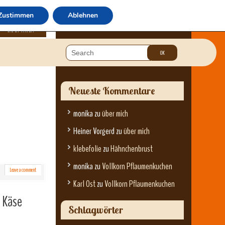
Zustimmen
Ablehnen
über mich
Neueste Kommentare
monika
zu
über mich
Heiner Vorgerd
zu
über mich
klebefolie
zu
Hähnchenbrust
monika
zu
Vollkorn Pflaumenkuchen
Leave a comment
Karl Ost
zu
Vollkorn Pflaumenkuchen
 Käse
Schlagwörter