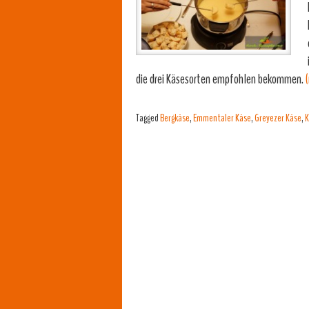
die drei Käsesorten empfohlen bekommen.
Tagged
Bergkäse
,
Emmentaler Käse
,
Greyezer Käse
,
K