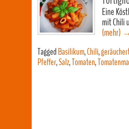
Tortigli
Eine Köst
mit Chili 
(mehr)
Tagged
Basilikum
,
Chili
,
geräucher
Pfeffer
,
Salz
,
Tomaten
,
Tomatenma