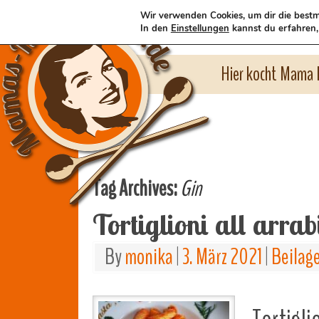
Wir verwenden Cookies, um dir die bestm
In den
Einstellungen
kannst du erfahren,
Hier kocht Mama l
Tag Archives:
Gin
Tortiglioni all arra
By
monika
|
3. März 2021
|
Beilag