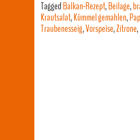
Tagged
Balkan-Rezept
,
Beilage
,
br
Krautsalat
,
Kümmel gemahlen
,
Pap
Traubenesseig
,
Vorspeise
,
Zitrone
,