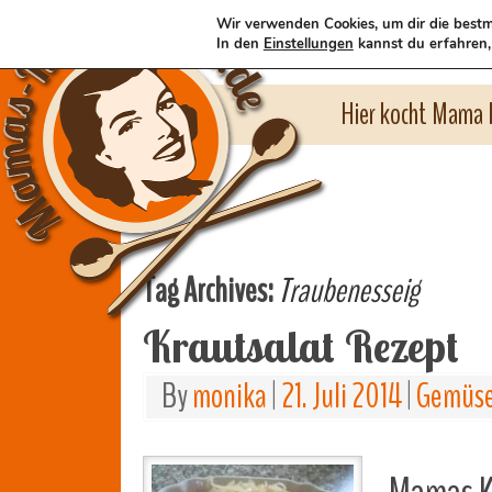
Wir verwenden Cookies, um dir die bestm
In den
Einstellungen
kannst du erfahren,
Hier kocht Mama l
Tag Archives:
Traubenesseig
Krautsalat Rezept
By
monika
|
21. Juli 2014
|
Gemüse