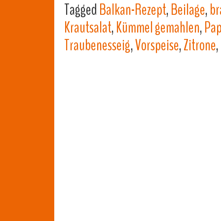
Tagged
Balkan-Rezept
,
Beilage
,
br
Krautsalat
,
Kümmel gemahlen
,
Pap
Traubenesseig
,
Vorspeise
,
Zitrone
,