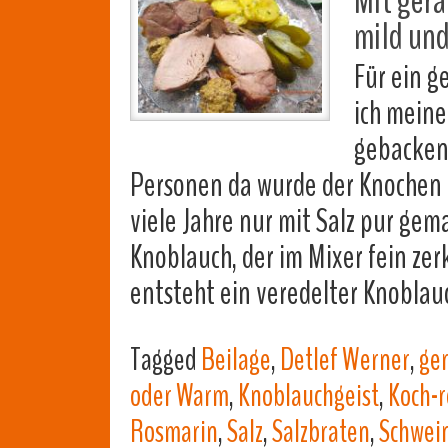
Mit ger
mild und
Für ein g
ich mein
gebacken.
Personen da wurde der Knochen b
viele Jahre nur mit Salz pur ge
Knoblauch, der im Mixer fein zer
entsteht ein veredelter Knoblau
Tagged
Beilage
,
Detlef Werner
,
ge
oder Warm
,
Knoblauchgeist
,
Koch-
Rosmarin
,
Salz
,
Salzbraten
,
Schwei