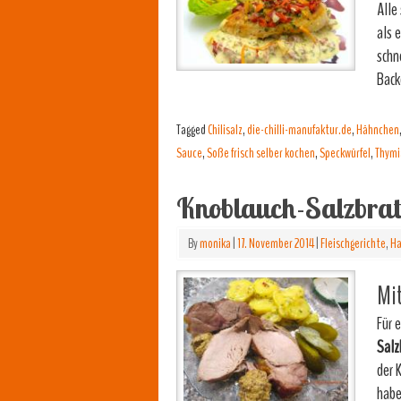
Alle
als 
schn
Bac
Tagged
Chilisalz
,
die-chilli-manufaktur.de
,
Hähnchen
Sauce
,
Soße frisch selber kochen
,
Speckwürfel
,
Thymi
Knoblauch-Salzbra
By
monika
|
17. November 2014
|
Fleischgerichte
,
Ha
Mit
Für 
Salz
der 
habe