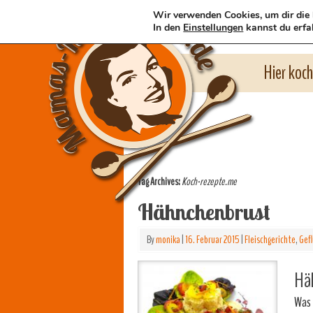
Wir verwenden Cookies, um dir die 
In den
Einstellungen
kannst du erfa
Hier koc
Tag Archives:
Koch-rezepte.me
Hähnchenbrust
By
monika
|
16. Februar 2015
|
Fleischgerichte
,
Gefl
Häh
Was 