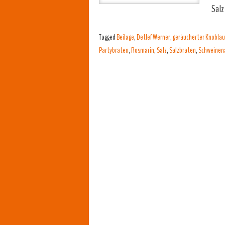
Salz
Tagged
Beilage
,
Detlef Werner
,
geräucherter Knobla
Partybraten
,
Rosmarin
,
Salz
,
Salzbraten
,
Schweinen