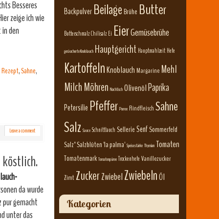
ichts Besseres
Beilage
Butter
Backpulver
Brühe
ier zeige ich wie
Eier
 in den
Gemüsebrühe
Butterschmalz
Chilisalz
Ei
Hauptgericht
Hauptmahlzeit
Hefe
geräucherte Knoblauch
Kartoffeln
Mehl
Knoblauch
,
Rezept
,
Sahne
,
Margarine
Milch
Möhren
Paprika
Olivenöl
Nachtisch
Pfeffer
Sahne
Petersilie
Rindfleisch
Porree
Salz
Senf
Sellerie
Sommerfeld
Schnittlauch
Leave a comment
Sauce
Tomaten
Salz" Salzblüten 'la palma'
Speisestärke
Thymian
köstlich.
Tomatenmark
Vanillezucker
Trockenhefe
Tomatenpüree
Zwiebeln
Zucker
lauch-
Zwiebel
Öl
Zimt
rsonen da wurde
lz pur gemacht
Kategorien
nd unter das