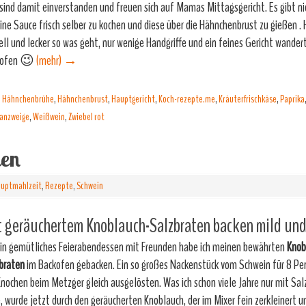
 sind damit einverstanden und freuen sich auf Mamas Mittagsgericht. Es gibt n
eine Sauce frisch selber zu kochen und diese über die Hähnchenbrust zu gießen . H
ell und lecker so was geht, nur wenige Handgriffe und ein feines Gericht wandert
kofen 😉
(mehr)
→
,
Hähnchenbrühe
,
Hähnchenbrust
,
Hauptgericht
,
Koch-rezepte.me
,
Kräuterfrischkäse
,
Paprika
anzweige
,
Weißwein
,
Zwiebel rot
ten
uptmahlzeit
,
Rezepte
,
Schwein
 geräuchertem Knoblauch-Salzbraten backen mild und 
ein gemütliches Feierabendessen mit Freunden habe ich meinen bewährten
Knob
braten
im Backofen gebacken. Ein so großes Nackenstück vom Schwein für 8 Pe
Knochen beim Metzger gleich ausgelösten. Was ich schon viele Jahre nur mit Sa
, wurde jetzt durch den geräucherten Knoblauch, der im Mixer fein zerkleinert u