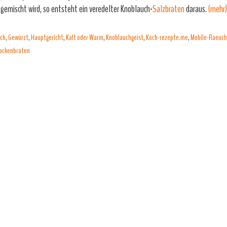
 gemischt wird, so entsteht ein veredelter Knoblauch-
Salzbraten
daraus.
(mehr
uch
,
Gewürzt
,
Hauptgericht
,
Kalt oder Warm
,
Knoblauchgeist
,
Koch-rezepte.me
,
Mobile-Raeuch
ackenbraten