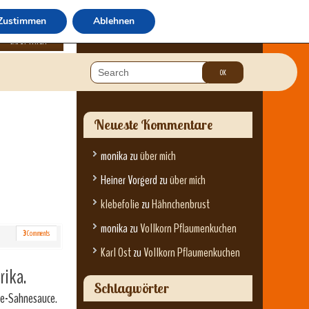
Zustimmen
Ablehnen
über mich
Neueste Kommentare
monika
zu
über mich
Heiner Vorgerd
zu
über mich
klebefolie
zu
Hähnchenbrust
monika
zu
Vollkorn Pflaumenkuchen
3
Comments
Karl Ost
zu
Vollkorn Pflaumenkuchen
rika.
Schlagwörter
äse-Sahnesauce.