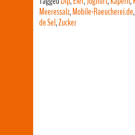
Tagged
Dip
,
Eier
,
Joghurt
,
Kapern
,
Meeressalz
,
Mobile-Raeucherei.de
de Sel
,
Zucker