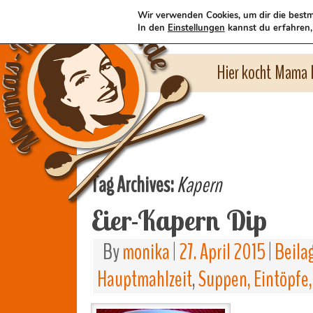
Wir verwenden Cookies, um dir die bestm
In den
Einstellungen
kannst du erfahren,
Hier kocht Mama l
Tag Archives:
Kapern
Eier-Kapern Dip
By
monika
|
27. April 2015
|
Beila
Hauptmahlzeit
,
Suppen, Eintöpfe,