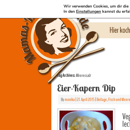
Wir verwenden Cookies, um dir die 
In den
Einstellungen
kannst du erfa
Hier koc
Tag Archives:
Meeressalz
Eier-Kapern Dip
By
monika
|
27. April 2015
|
Beilage
,
Fisch und Meer
Veg
lec