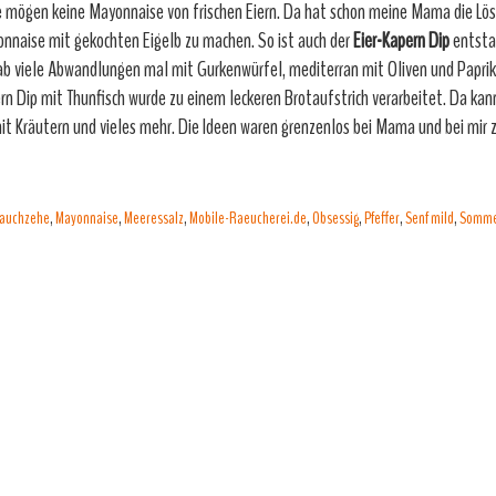
e mögen keine Mayonnaise von frischen Eiern. Da hat schon meine Mama die Lös
nnaise mit gekochten Eigelb zu machen. So ist auch der
Eier-Kapern Dip
entsta
ab viele Abwandlungen mal mit Gurkenwürfel, mediterran mit Oliven und Paprika
rn Dip mit Thunfisch wurde zu einem leckeren Brotaufstrich verarbeitet. Da ka
t Kräutern und vieles mehr. Die Ideen waren grenzenlos bei Mama und bei mir
lauchzehe
,
Mayonnaise
,
Meeressalz
,
Mobile-Raeucherei.de
,
Obsessig
,
Pfeffer
,
Senf mild
,
Sommer