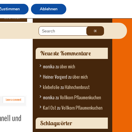
Zustimmen
Ablehnen
über mich
Neueste Kommentare
monika
zu
über mich
Heiner Vorgerd
zu
über mich
klebefolie
zu
Hähnchenbrust
monika
zu
Vollkorn Pflaumenkuchen
Leave a comment
Karl Ost
zu
Vollkorn Pflaumenkuchen
hnell und
Schlagwörter