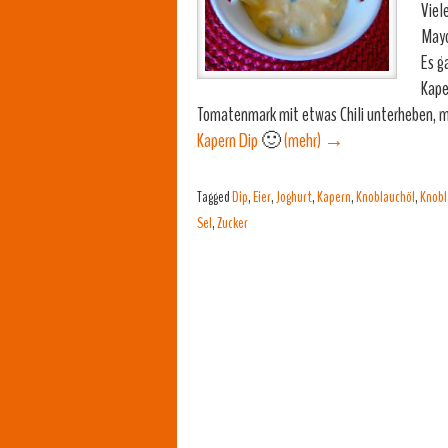
Viel
Mayo
Es g
Kape
Tomatenmark mit etwas Chili unterheben, mi
Kapern Dip
🙂
(mehr)
→
Tagged
Dip
,
Eier
,
Joghurt
,
Kapern
,
Knoblauchöl
,
Knob
Sel
,
Zucker