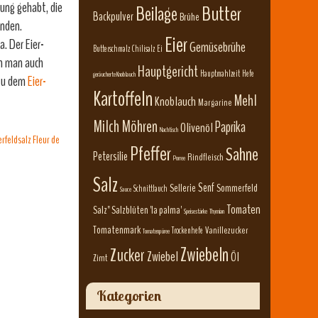
ung gehabt, die
Beilage
Butter
Backpulver
Brühe
nden.
Eier
. Der Eier-
Gemüsebrühe
Butterschmalz
Chilisalz
Ei
nn man auch
Hauptgericht
Hauptmahlzeit
Hefe
geräucherte Knoblauch
 zu dem
Eier-
Kartoffeln
Mehl
Knoblauch
Margarine
Milch
Möhren
Paprika
Olivenöl
Nachtisch
feldsalz Fleur de
Pfeffer
Sahne
Petersilie
Rindfleisch
Porree
Salz
Senf
Sellerie
Sommerfeld
Schnittlauch
Sauce
Tomaten
Salz" Salzblüten 'la palma'
Speisestärke
Thymian
Tomatenmark
Vanillezucker
Trockenhefe
Tomatenpüree
Zwiebeln
Zucker
Zwiebel
Öl
Zimt
Kategorien