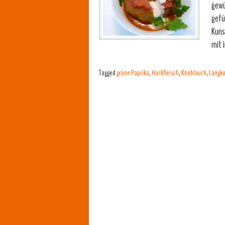
gewü
gefü
Kuns
mit 
Tagged
grüne Paprika
,
Hackfleisch
,
Knoblauch
,
Langko