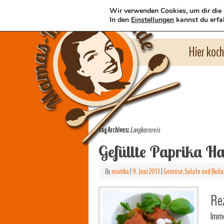
Wir verwenden Cookies, um dir die 
In den
Einstellungen
kannst du erfa
Hier koc
Tag Archives:
Langkornreis
Gefüllte Paprika Ha
By
monika
|
9. Juni 2013
|
Gemüse,Salate und Beil
Rez
Imme