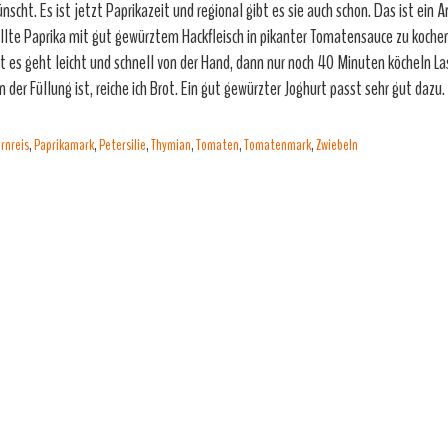
nscht. Es ist jetzt Paprikazeit und regional gibt es sie auch schon. Das ist ein 
llte Paprika mit gut gewürztem Hackfleisch in pikanter Tomatensauce zu kochen.
t es geht leicht und schnell von der Hand, dann nur noch 40 Minuten köcheln La
in der Füllung ist, reiche ich Brot. Ein gut gewürzter Joghurt passt sehr gut dazu.
rnreis
,
Paprikamark
,
Petersilie
,
Thymian
,
Tomaten
,
Tomatenmark
,
Zwiebeln