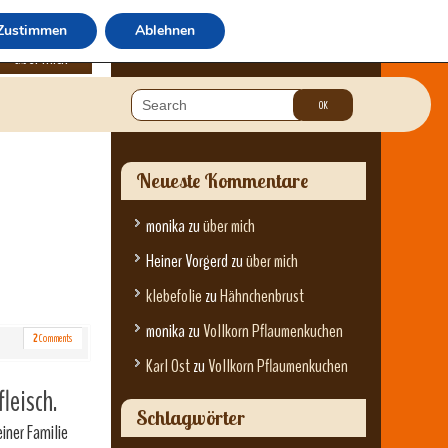
Zustimmen
Ablehnen
über mich
Neueste Kommentare
monika
zu
über mich
Heiner Vorgerd
zu
über mich
klebefolie
zu
Hähnchenbrust
monika
zu
Vollkorn Pflaumenkuchen
2
Comments
Karl Ost
zu
Vollkorn Pflaumenkuchen
leisch.
Schlagwörter
iner Familie