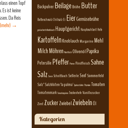
Anlass einen Topf
Beilage
Butter
Backpulver
Brühe
 Es ist keine
Eier
ssen. Da Reis
Gemüsebrühe
Butterschmalz
Chilisalz
Ei
(mehr)
→
Hauptgericht
Hauptmahlzeit
Hefe
geräucherte Knoblauch
Kartoffeln
Mehl
Knoblauch
Margarine
Milch
Möhren
Paprika
Olivenöl
Nachtisch
Pfeffer
Sahne
Petersilie
Rindfleisch
Porree
Salz
Senf
Sellerie
Sommerfeld
Schnittlauch
Sauce
Tomaten
Salz" Salzblüten 'la palma'
Speisestärke
Thymian
Tomatenmark
Vanillezucker
Trockenhefe
Tomatenpüree
Zwiebeln
Zucker
Zwiebel
Öl
Zimt
Kategorien