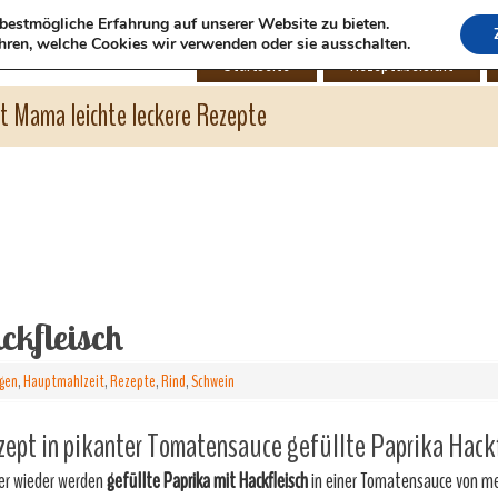
bestmögliche Erfahrung auf unserer Website zu bieten.
hren, welche Cookies wir verwenden oder sie ausschalten.
Startseite
Rezeptübersicht
ht Mama leichte leckere Rezepte
ckfleisch
agen
,
Hauptmahlzeit
,
Rezepte
,
Rind
,
Schwein
ept in pikanter Tomatensauce gefüllte Paprika Hackf
r wieder werden
gefüllte Paprika mit Hackfleisch
in einer Tomatensauce von me