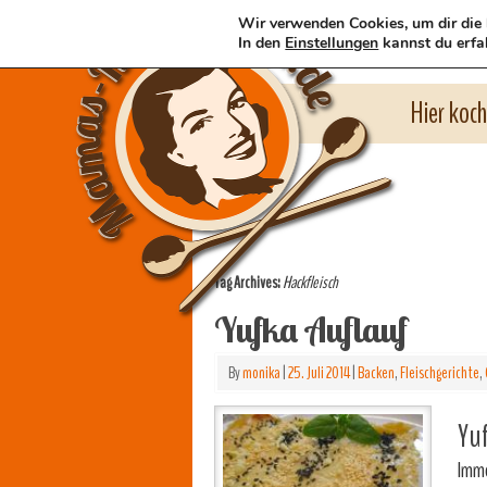
Wir verwenden Cookies, um dir die 
In den
Einstellungen
kannst du erfa
Hier koc
Tag Archives:
Hackfleisch
Yufka Auflauf
By
monika
|
25. Juli 2014
|
Backen
,
Fleischgerichte
,
Yuf
Imme