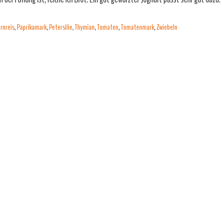
rnreis
,
Paprikamark
,
Petersilie
,
Thymian
,
Tomaten
,
Tomatenmark
,
Zwiebeln