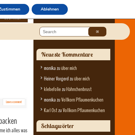
Zustimmen
Ablehnen
über mich
Neueste Kommentare
monika
zu
über mich
Heiner Vorgerd
zu
über mich
klebefolie
zu
Hähnchenbrust
monika
zu
Vollkorn Pflaumenkuchen
Leave a comment
Karl Ost
zu
Vollkorn Pflaumenkuchen
 backen
Schlagwörter
me ich alles was