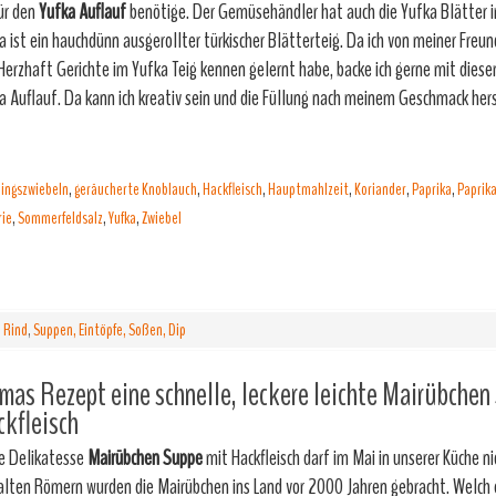
für den
Yufka Auflauf
benötige. Der Gemüsehändler hat auch die Yufka Blätter 
a ist ein hauchdünn ausgerollter türkischer Blätterteig. Da ich von meiner Freu
Herzhaft Gerichte im Yufka Teig kennen gelernt habe, backe ich gerne mit diese
a Auflauf. Da kann ich kreativ sein und die Füllung nach meinem Geschmack he
lingszwiebeln
,
geräucherte Knoblauch
,
Hackfleisch
,
Hauptmahlzeit
,
Koriander
,
Paprika
,
Paprik
rie
,
Sommerfeldsalz
,
Yufka
,
Zwiebel
,
Rind
,
Suppen, Eintöpfe, Soßen, Dip
as Rezept eine schnelle, leckere leichte Mairübchen
kfleisch
e Delikatesse
Mairübchen Suppe
mit Hackfleisch darf im Mai in unserer Küche n
alten Römern wurden die Mairübchen ins Land vor 2000 Jahren gebracht. Welch e