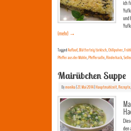
ich 
Yufk
und 
Yufk
(mehr)
→
Tagged
Auflauf
,
Blätterteig türkisch
,
Chilipulver
,
Früh
Pfeffer aus der Mühle
,
Pfeffersoße
,
Rinderhack
,
Selle
Mairübchen Suppe
By
monika
|
27. Mai 2014
|
Hauptmahlzeit
,
Rezepte
Mam
Hac
Dies
den 