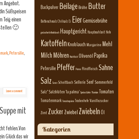
im Angebot.
Beilage
Butter
Backpulver
Brühe
ndin Süßspeisen
Eier
m Teig einen
Gemüsebrühe
Butterschmalz
Chilisalz
Ei
rstellen 🙂
Hauptgericht
Hauptmahlzeit
Hefe
geräucherte Knoblauch
Kartoffeln
Mehl
Knoblauch
Margarine
amark
,
Petersilie
,
Milch
Möhren
Paprika
Olivenöl
Nachtisch
Pfeffer
Sahne
Petersilie
Rindfleisch
Porree
Salz
Senf
Sellerie
Sommerfeld
Schnittlauch
Sauce
Tomaten
Leave a comment
Salz" Salzblüten 'la palma'
Speisestärke
Thymian
Tomatenmark
Vanillezucker
Trockenhefe
Tomatenpüree
 Suppe mit
Zwiebeln
Zucker
Zwiebel
Öl
Zimt
icht fehlen.Von
Kategorien
in Glück das wir