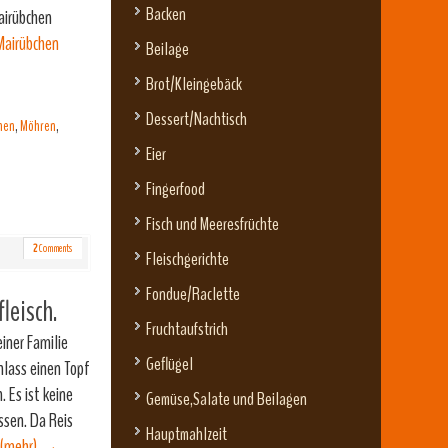
Backen
airübchen
airübchen
Beilage
Brot/Kleingebäck
Dessert/Nachtisch
hen
,
Möhren
,
Eier
Fingerfood
Fisch und Meeresfrüchte
2
Comments
Fleischgerichte
Fondue/Raclette
leisch.
Fruchtaufstrich
iner Familie
Geflügel
Anlass einen Topf
 Es ist keine
Gemüse,Salate und Beilagen
ssen. Da Reis
Hauptmahlzeit
(mehr)
→