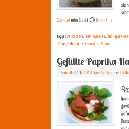
sie 
schm
Gemüse
oder Salat 😉
(mehr)
→
Tagged
Delikatesse
,
Frühlingsessen
,
Frühlingszwiebe
Römer
,
Rübenart
,
schmackhaft
,
Suppe
Gefüllte Paprika Ha
By
monika
|
9. Juni 2013
|
Gemüse,Salate und Beil
Rez
Imme
gewü
gefü
Kuns
mit 