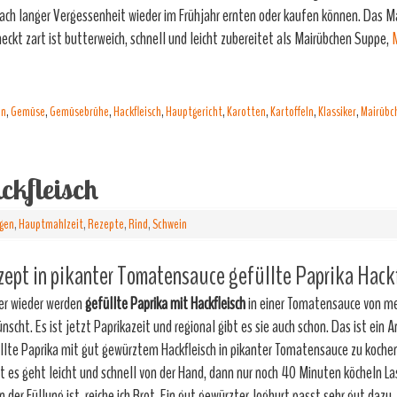
nach langer Vergessenheit wieder im Frühjahr ernten oder kaufen können. Das M
eckt zart ist butterweich, schnell und leicht zubereitet als Mairübchen Suppe,
M
ln
,
Gemüse
,
Gemüsebrühe
,
Hackfleisch
,
Hauptgericht
,
Karotten
,
Kartoffeln
,
Klassiker
,
Mairübc
ckfleisch
agen
,
Hauptmahlzeit
,
Rezepte
,
Rind
,
Schwein
ept in pikanter Tomatensauce gefüllte Paprika Hackf
r wieder werden
gefüllte Paprika mit Hackfleisch
in einer Tomatensauce von me
nscht. Es ist jetzt Paprikazeit und regional gibt es sie auch schon. Das ist ein 
llte Paprika mit gut gewürztem Hackfleisch in pikanter Tomatensauce zu kochen.
t es geht leicht und schnell von der Hand, dann nur noch 40 Minuten köcheln La
in der Füllung ist, reiche ich Brot. Ein gut gewürzter Joghurt passt sehr gut dazu.