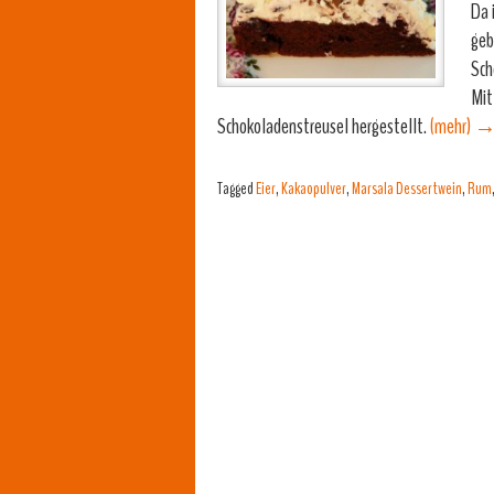
Da 
geb
Sch
Mit
Schokoladenstreusel hergestellt.
(mehr)
Tagged
Eier
,
Kakaopulver
,
Marsala Dessertwein
,
Rum