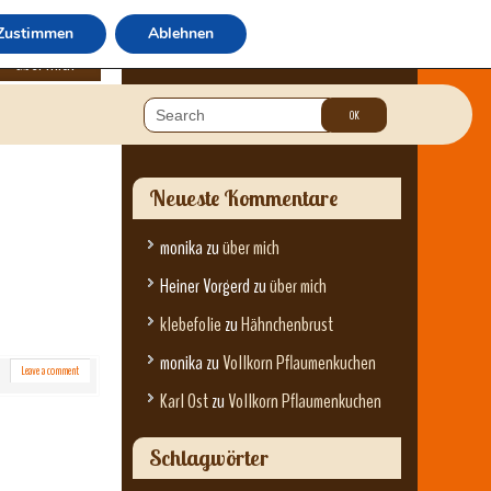
Zustimmen
Ablehnen
über mich
Neueste Kommentare
monika
zu
über mich
Heiner Vorgerd
zu
über mich
klebefolie
zu
Hähnchenbrust
monika
zu
Vollkorn Pflaumenkuchen
Leave a comment
Karl Ost
zu
Vollkorn Pflaumenkuchen
Schlagwörter