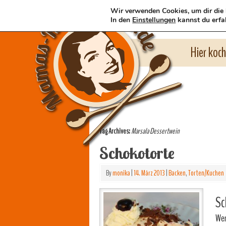
Wir verwenden Cookies, um dir die 
In den
Einstellungen
kannst du erfa
Hier koc
Tag Archives:
Marsala Dessertwein
Schokotorte
By
monika
|
14. März 2013
|
Backen
,
Torten/Kuchen
Sc
Wen