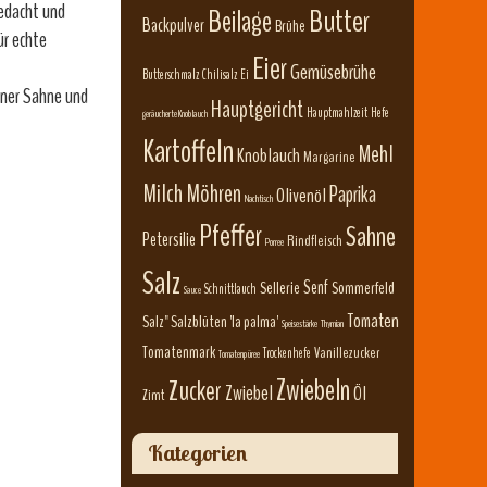
gedacht und
Beilage
Butter
Backpulver
Brühe
ür echte
Eier
Gemüsebrühe
Butterschmalz
Chilisalz
Ei
ener Sahne und
Hauptgericht
Hauptmahlzeit
Hefe
geräucherte Knoblauch
Kartoffeln
Mehl
Knoblauch
Margarine
Milch
Möhren
Paprika
Olivenöl
Nachtisch
Pfeffer
Sahne
Petersilie
Rindfleisch
Porree
Salz
Senf
Sellerie
Sommerfeld
Schnittlauch
Sauce
Tomaten
Salz" Salzblüten 'la palma'
Speisestärke
Thymian
Tomatenmark
Vanillezucker
Trockenhefe
Tomatenpüree
Zwiebeln
Zucker
Zwiebel
Öl
Zimt
Kategorien