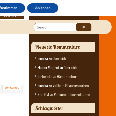
Zustimmen
Ablehnen
über mich
Neueste Kommentare
monika
zu
über mich
Heiner Vorgerd
zu
über mich
klebefolie
zu
Hähnchenbrust
monika
zu
Vollkorn Pflaumenkuchen
Leave a comment
Karl Ost
zu
Vollkorn Pflaumenkuchen
Schlagwörter