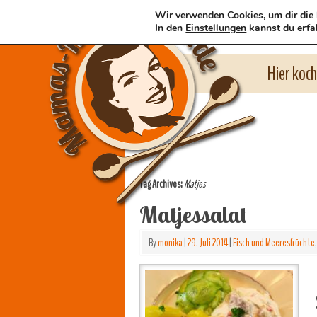
Wir verwenden Cookies, um dir die 
In den
Einstellungen
kannst du erfa
Hier koc
Tag Archives:
Matjes
Matjessalat
By
monika
|
29. Juli 2014
|
Fisch und Meeresfrüchte