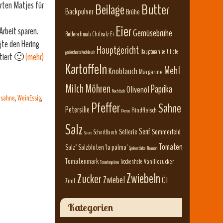
rten Matjes für
Beilage
Butter
Backpulver
Brühe
Eier
Arbeit sparen.
Gemüsebrühe
Butterschmalz
Chilisalz
Ei
gte den Hering
Hauptgericht
Hauptmahlzeit
Hefe
geräucherte Knoblauch
etiert 🙂
(mehr)
Kartoffeln
Mehl
Knoblauch
Margarine
Milch
Möhren
Paprika
Olivenöl
Nachtisch
 sahne
,
WeinEssig
,
Pfeffer
Sahne
Petersilie
Rindfleisch
Porree
Salz
Senf
Sellerie
Sommerfeld
Schnittlauch
Sauce
Tomaten
Salz" Salzblüten 'la palma'
Speisestärke
Thymian
Tomatenmark
Vanillezucker
Trockenhefe
Tomatenpüree
Zwiebeln
Zucker
Zwiebel
Öl
Zimt
Kategorien