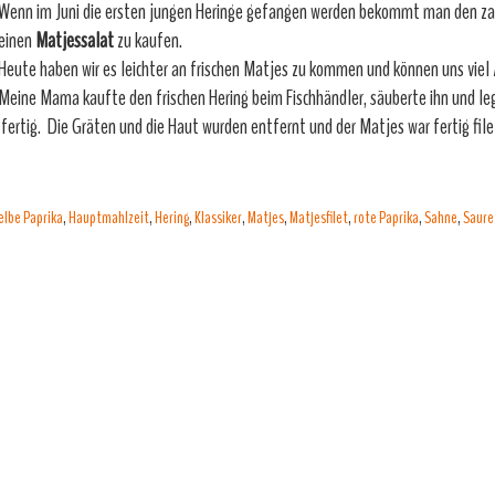
Wenn im Juni die ersten jungen Heringe gefangen werden bekommt man den za
einen
Matjessalat
zu kaufen.
Heute haben wir es leichter an frischen Matjes zu kommen und können uns viel 
Meine Mama kaufte den frischen Hering beim Fischhändler, säuberte ihn und le
g fertig. Die Gräten und die Haut wurden entfernt und der Matjes war fertig fil
elbe Paprika
,
Hauptmahlzeit
,
Hering
,
Klassiker
,
Matjes
,
Matjesfilet
,
rote Paprika
,
Sahne
,
Saure