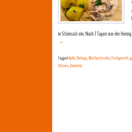
in Steinsalz ein. Nach 7 Tagen war der Herin
→
Tagged
Apfel
,
Beilage
,
Blattpetersilie
,
Fischgericht
,
g
Zitrone
,
Zwiebeln