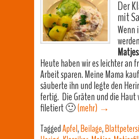
Der Kl
mit S
Wenn i
werden
Matjes
Heute haben wir es leichter an 
Arbeit sparen. Meine Mama kauft
säuberte ihn und legte den Herin
fertig. Die Gräten und die Haut
filetiert 🙂
(mehr)
→
Tagged
Apfel
,
Beilage
,
Blattpetersi