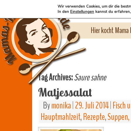
Wir verwenden Cookies, um dir die bestm
In den
Einstellungen
kannst du erfahren,
Hier kocht Mama l
Tag Archives:
Saure sahne
Matjessalat
By
monika
|
29. Juli 2014
|
Fisch 
Hauptmahlzeit
,
Rezepte
,
Suppen, 