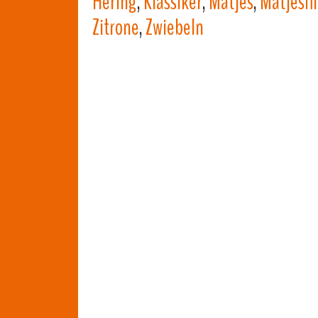
Hering
,
Klassiker
,
Matjes
,
Matjesfil
Zitrone
,
Zwiebeln