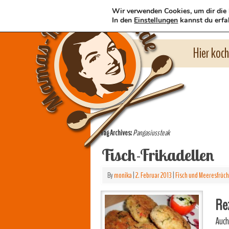
Wir verwenden Cookies, um dir die 
In den
Einstellungen
kannst du erfa
Hier koc
Tag Archives:
Pangasiussteak
Fisch-Frikadellen
By
monika
|
2. Februar 2013
|
Fisch und Meeresfrüc
Rez
Auch