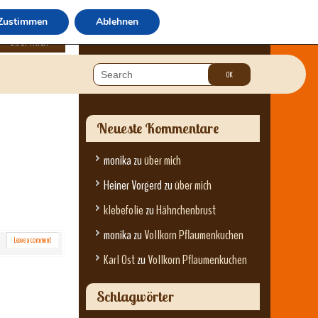
Zustimmen
Ablehnen
über mich
Neueste Kommentare
monika
zu
über mich
Heiner Vorgerd
zu
über mich
klebefolie
zu
Hähnchenbrust
monika
zu
Vollkorn Pflaumenkuchen
Leave a comment
Karl Ost
zu
Vollkorn Pflaumenkuchen
Schlagwörter