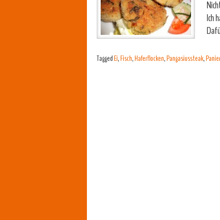
Nich
Ich 
Dafü
Tagged
Ei
,
Fisch
,
Haferflocken
,
Pangasiussteak
,
Panie