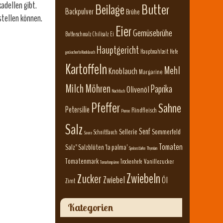
kadellen gibt.
Beilage
Butter
Backpulver
Brühe
rstellen können.
Eier
Gemüsebrühe
Butterschmalz
Chilisalz
Ei
Hauptgericht
Hauptmahlzeit
Hefe
geräucherte Knoblauch
Kartoffeln
Mehl
Knoblauch
Margarine
Milch
Möhren
Paprika
Olivenöl
Nachtisch
Pfeffer
Sahne
Petersilie
Rindfleisch
Porree
Salz
Senf
Sellerie
Sommerfeld
Schnittlauch
Sauce
Tomaten
Salz" Salzblüten 'la palma'
Speisestärke
Thymian
Tomatenmark
Vanillezucker
Trockenhefe
Tomatenpüree
Zwiebeln
Zucker
Zwiebel
Öl
Zimt
Kategorien