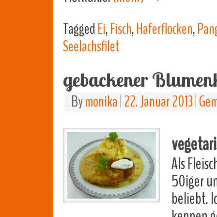
Tagged
Ei
,
Fisch
,
Haferflocken
,
Pan
Seelachsfilet
gebackener Blumen
By
monika
|
22. Januar 2013
|
Gem
vegetar
Als Fleis
50iger un
beliebt. 
kennen g