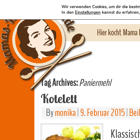
Wir verwenden Cookies, um dir die bestm
In den
Einstellungen
kannst du erfahren,
Hier kocht Mama l
Tag Archives:
Paniermehl
Kotelett
By
monika
|
9. Februar 2015
|
Bei
Klassis