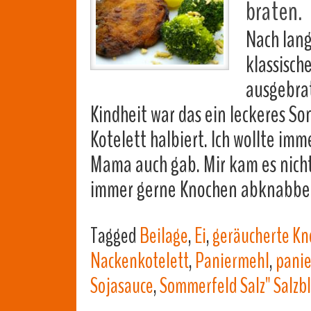
braten.
Nach lang
klassisch
ausgebrat
Kindheit war das ein leckeres S
Kotelett halbiert. Ich wollte i
Mama auch gab. Mir kam es nicht 
immer gerne Knochen abknabb
Tagged
Beilage
,
Ei
,
geräucherte Kn
Nackenkotelett
,
Paniermehl
,
panie
Sojasauce
,
Sommerfeld Salz" Salzbl