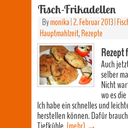
Fisch-Frikadellen
By
monika
|
2. Februar 2013
|
Fisc
Hauptmahlzeit
,
Rezepte
Rezept f
Auch jetz
selber ma
Nicht war
wo es die
Ich habe ein schnelles und leicht
herstellen können. Dafür brauch
Tiefkühle.
(mehr)
→