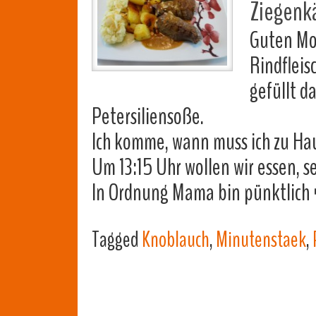
Ziegenkä
Guten Mo
Rindfleis
gefüllt d
Petersiliensoße.
Ich komme, wann muss ich zu Ha
Um 13:15 Uhr wollen wir essen, s
In Ordnung Mama bin pünktlic
Tagged
Knoblauch
,
Minutenstaek
,