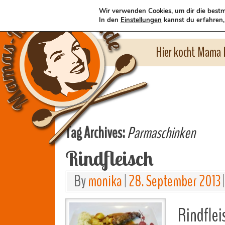
Wir verwenden Cookies, um dir die bestm
In den
Einstellungen
kannst du erfahren,
Hier kocht Mama l
Tag Archives:
Parmaschinken
Rindfleisch
By
monika
|
28. September 2013
|
Rindflei