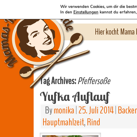
Wir verwenden Cookies, um dir die bestm
In den
Einstellungen
kannst du erfahren,
Hier kocht Mama l
Tag Archives:
Pfeffersoße
Yufka Auflauf
By
monika
|
25. Juli 2014
|
Backe
Hauptmahlzeit
,
Rind