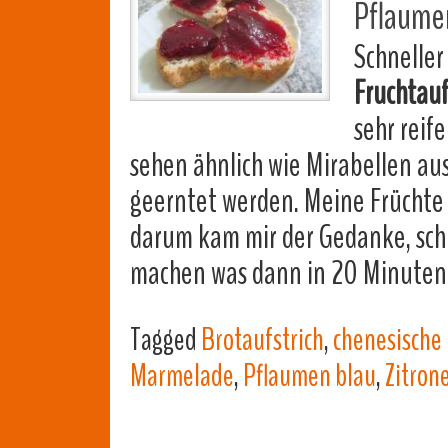
Pflaume
Schneller
Fruchtauf
sehr reif
sehen ähnlich wie Mirabellen aus,
geerntet werden. Meine Früchte 
darum kam mir der Gedanke, schn
machen was dann in 20 Minuten
Tagged
Brotaufstrich
,
chenesische
Marmelade
,
Pflaumen blau
,
Zitron