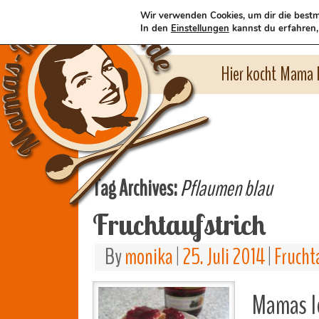
Wir verwenden Cookies, um dir die bestm
In den
Einstellungen
kannst du erfahren,
Hier kocht Mama l
Tag Archives:
Pflaumen blau
Fruchtaufstrich
By
monika
|
25. Juli 2014
|
Frucht
Mamas le