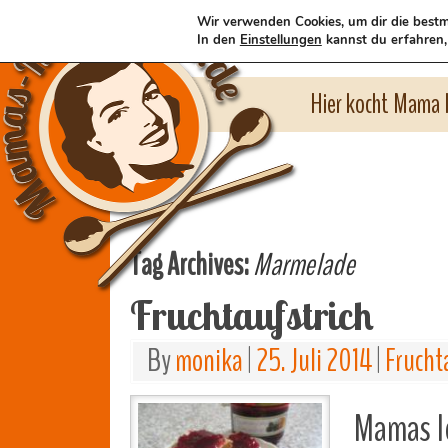
Wir verwenden Cookies, um dir die bestm
In den
Einstellungen
kannst du erfahren,
Hier kocht Mama l
Tag Archives:
Marmelade
Fruchtaufstrich
By
monika
|
25. Juli 2014
|
Frucht
Mamas le