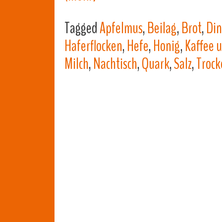
Tagged
Apfelmus
,
Beilag
,
Brot
,
Din
Haferflocken
,
Hefe
,
Honig
,
Kaffee 
Milch
,
Nachtisch
,
Quark
,
Salz
,
Trock