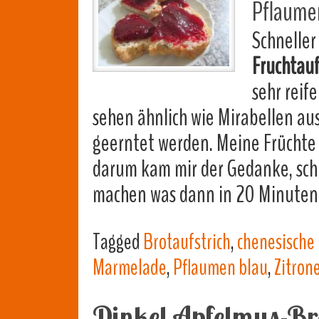
Pflaume
Schneller
Fruchtauf
sehr reif
sehen ähnlich wie Mirabellen aus,
geerntet werden. Meine Früchte 
darum kam mir der Gedanke, schn
machen was dann in 20 Minuten
Tagged
Brotaufstrich
,
chenesische
Marmelade
,
Pflaumen blau
,
Zitron
Dinkel Apfelmus-Br