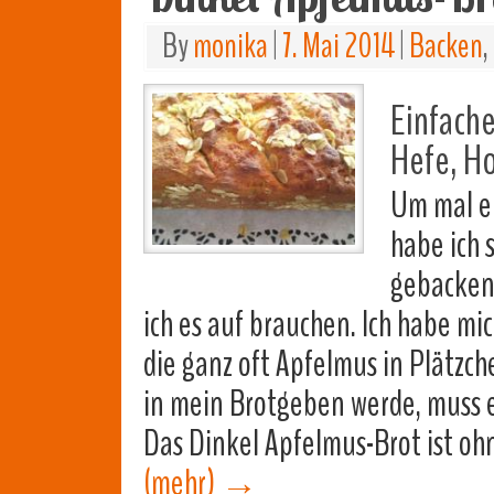
By
monika
|
7. Mai 2014
|
Backen
,
Einfache
Hefe, H
Um mal e
habe ich 
gebacken.
ich es auf brauchen. Ich habe mi
die ganz oft Apfelmus in Plätzche
in mein Brotgeben werde, muss 
Das Dinkel Apfelmus-Brot ist o
(mehr)
→