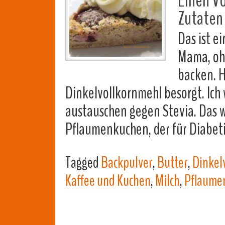
Einen Vo
Zutaten 
Das ist e
Mama, oh
backen. H
Dinkelvollkornmehl besorgt. Ich 
austauschen gegen Stevia. Das wi
Pflaumenkuchen, der für Diabet
Tagged
Backpulver
,
Butter
,
Dinkel
Kaffee und Kuchen
,
Milch
,
Pflaume